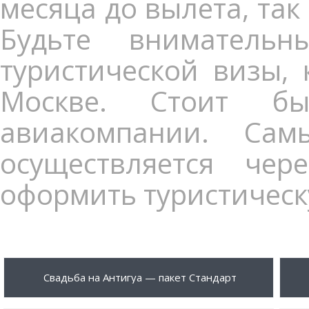
месяца до вылета, так
Будьте вниматель
туристической визы, 
Москве. Стоит б
авиакомпании. Са
осуществляется чер
оформить туристическ
1875 $
56
ПОДРОБНЕЕ
Свадьба на Антигуа — пакет Стандарт