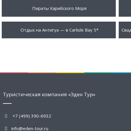
5490 $
37
ПОДРОБНЕЕ
Пираты Карибского Моря
2675 $
0 
ПОДРОБНЕЕ
Отдых на Антигуа — в Carlisle Bay 5*
Туристическая компания «Эден Тур»
+7 (499) 390-6932
info@eden-tour.ru