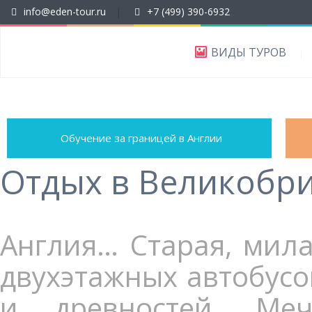
info@eden-tour.ru
|
+7 (499) 390-6932
ВИДЫ ТУРОВ
Обучение за границей в Англии
Отдых в Великобр
Англия… Старая, мила
двухэтажных автобусо
и древностей. Меч