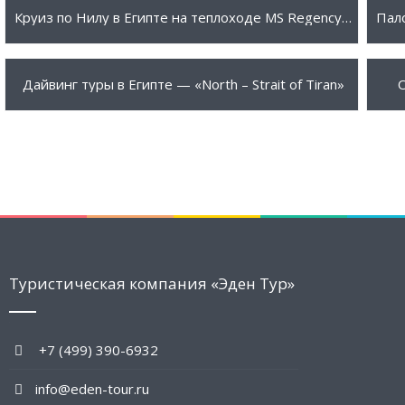
2750 $
86
ПОДРОБНЕЕ
Круиз по Нилу в Египте на теплоходе MS Regency 5*
780 €
63
ПОДРОБНЕЕ
Дайвинг туры в Египте — «North – Strait of Tiran»
О
Туристическая компания «Эден Тур»
+7 (499) 390-6932
info@eden-tour.ru