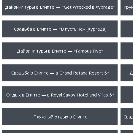
975 €
20
ПОДРОБНЕЕ
Дайвинг туры в Египте — «Get Wrecked в Хургаде»
1450 $
10
ПОДРОБНЕЕ
Свадьба в Египте — «В пустыне» (Хургада)
1250 $
91
ПОДРОБНЕЕ
Дайвинг туры в Египте — «Famous Five»
2335 $
97
ПОДРОБНЕЕ
Свадьба в Египте — в Grand Rotana Resort 5*
Д
1166 $
83
ПОДРОБНЕЕ
Отдых в Египте — в Royal Savoy Hotel and Villas 5*
300 $
99
ПОДРОБНЕЕ
Пляжный отдых в Египте