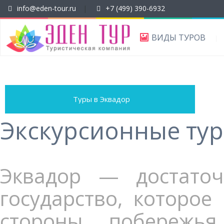
info@eden-tour.ru
|
+7 (499) 390-6932
ВИДЫ ТУРОВ
Туры в Эквадор
Экскурсионные тур
Эквадор — достато
государство, которо
стороны побережь