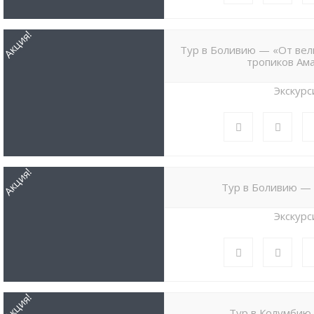
Акция!
Тур в Боливию — «От вел
тропиков Ам
Экскурс
Акция!
Тур в Боливию — 
Экскурс
Акция!
Тур в Колумбию