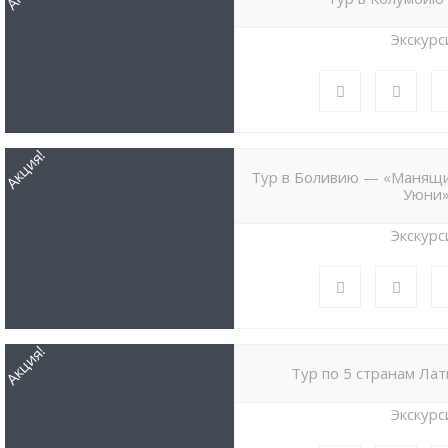
Экскурс
Акция!
Тур в Боливию — «Манящи
Уюни
Экскурс
Акция!
Тур по 5 странам Ла
Экскурс