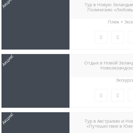
Акция!
Тур в Новую Зеланди
Полинезию «Любовь,
Пляж + Экс
Акция!
Отдых в Новой Зела
Новозеландско
Экскурс
Акция!
Тур в Австралию и Н
«Путешествие в Юж