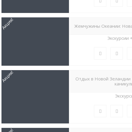
Акция!
Жемчужины Океании: Нова
Экскурсии 
Акция!
Отдых в Новой Зеландии
каникул
Экскурс