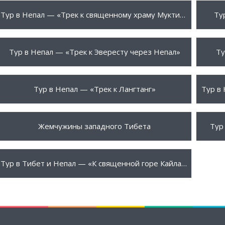
1399 $
1480
ПОДРОБНЕЕ
Тур в Непал — «Трек к священному храму Муктинатх»
Ту
1550 $
1575
ПОДРОБНЕЕ
Тур в Непал — «Трек к Эвересту через Непал»
Ту
1690 $
1750
ПОДРОБНЕЕ
Тур в Непал — «Трек к Лангтанг»
4450 $
4990
ПОДРОБНЕЕ
Жемчужины западного Тибета
Тур
2895 $
ПОДРОБНЕЕ
Тур в Тибет и Непал — «К священной горе Кайлас»