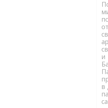
П
м
п
о
с
а
с
и
Б
П
п
в
п
с