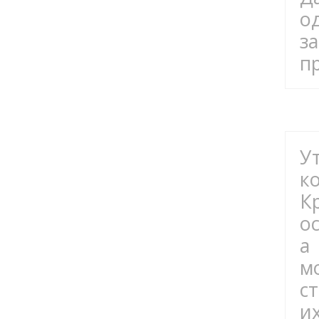
о
з
пр
У
к
К
о
а
м
ст
и