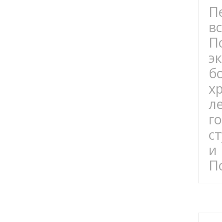
П
в
П
э
б
х
л
г
с
и
По