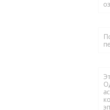
оз
П
пе
Э
О
а
к
э