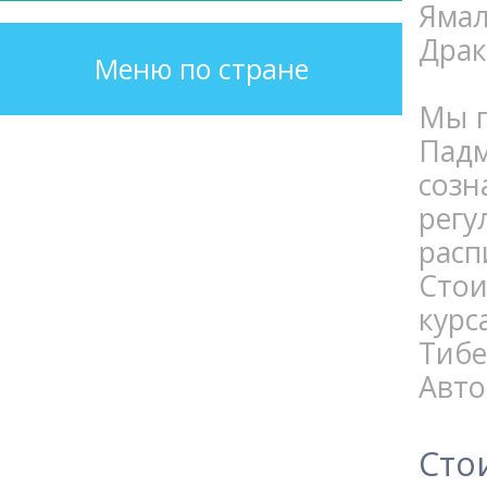
Ямал
Драк
Меню по стране
Мы п
Падм
созн
регу
расп
Стои
курс
Тибе
Авто
Стои