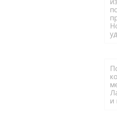
и
п
п
Н
у
П
к
м
Л
и