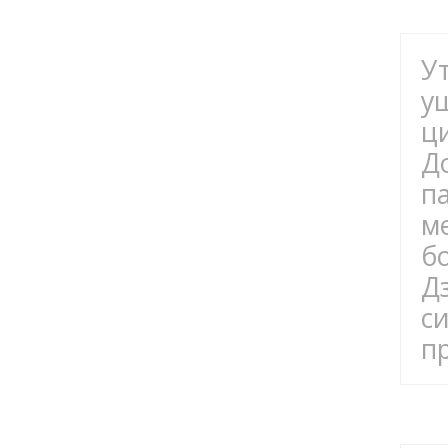
У
у
ц
Д
п
м
б
Д
с
п