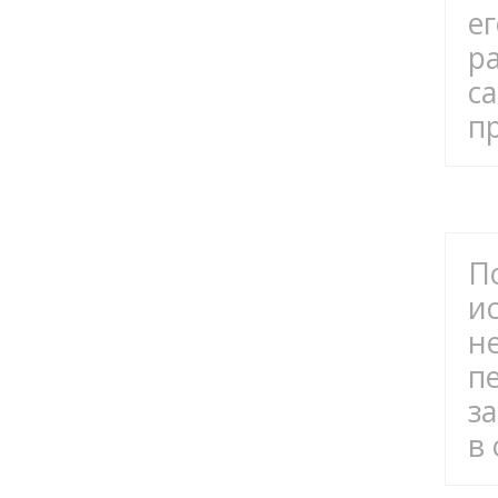
е
р
с
п
П
и
н
п
з
в 