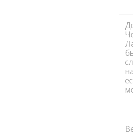
Д
Ч
Л
б
с
н
е
м
В