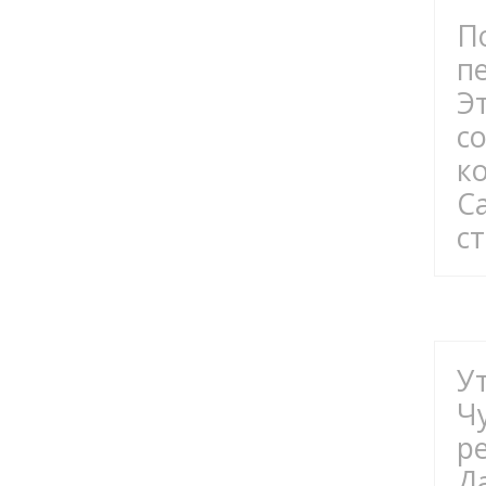
П
п
Э
с
к
С
с
У
Ч
р
Д