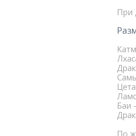
При 
Разм
Катм
Лхас
Драк
Самь
Цета
Ламо
Баи 
Драк
По ж