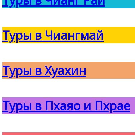
Туры в Чиангмай
Туры в Хуахин
Туры в Пхаяо и Пхрае