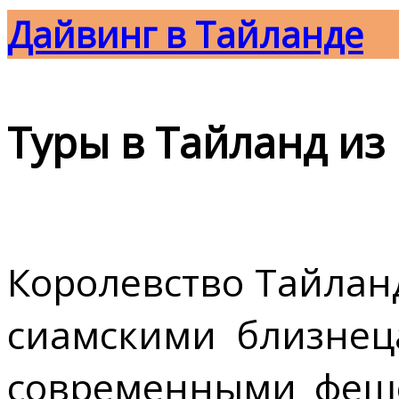
Дайвинг в Тайланде
Туры в Тайланд из
Королевство Тайлан
сиамскими близнец
современными феш