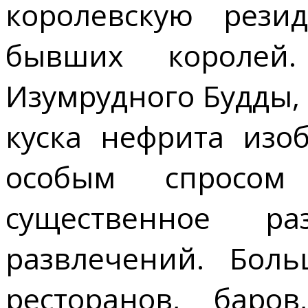
королевскую рези
бывших королей.
Изумрудного Будды,
куска нефрита изо
особым спросом
существенное ра
развлечений. Боль
ресторанов, баро