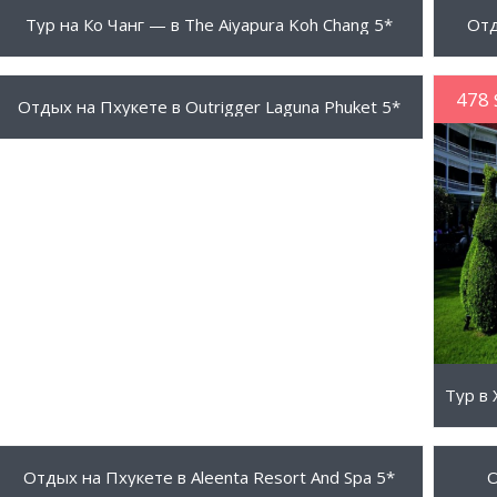
210 $
889 
ПОДРОБНЕЕ
Тур на Ко Чанг — в The Aiyapura Koh Chang 5*
Отд
829 $
478 
ПОДРОБНЕЕ
Отдых на Пхукете в Outrigger Laguna Phuket 5*
959 $
1630
ПОДРОБНЕЕ
Отдых на Пхукете в Aleenta Resort And Spa 5*
О