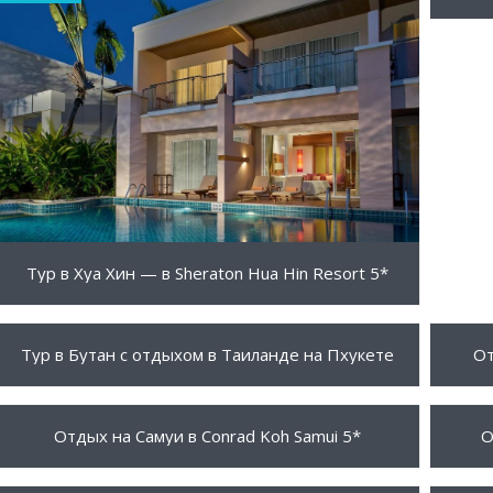
ПОДРОБНЕЕ
Тур в Хуа Хин — в Sheraton Hua Hin Resort 5*
3999 $
595 
ПОДРОБНЕЕ
Тур в Бутан с отдыхом в Таиланде на Пхукете
От
2310 $
7860
ПОДРОБНЕЕ
Отдых на Самуи в Conrad Koh Samui 5*
О