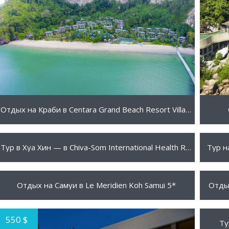
ПОДРОБНЕЕ
Отдых на Краби в Centara Grand Beach Resort Villas Krabi 5*
7910 $
320 
ПОДРОБНЕЕ
Тур в Хуа Хин — в Chiva-Som International Health Resort Hua Hin 5*
Тур н
1090 $
845 
ПОДРОБНЕЕ
Отдых на Самуи в Le Meridien Koh Samui 5*
Отдых
550 $
680 
Ту