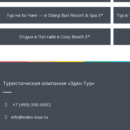
190 $
1050
ПОДРОБНЕЕ
Тур на Ко Чанг — в Chang Buri Resort & Spa 3*
574 $
2740
ПОДРОБНЕЕ
Отдых в Паттайе в Cosy Beach 3*
Туристическая компания «Эден Тур»
+7 (499) 390-6932
info@eden-tour.ru