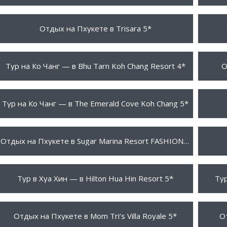
2257 $
793 
ПОДРОБНЕЕ
Отдых на Пхукете в Trisara 5*
275 $
587 
ПОДРОБНЕЕ
Тур на Ко Чанг — в Bhu Tarn Koh Chang Resort 4*
О
295 $
1660
ПОДРОБНЕЕ
Тур на Ко Чанг — в The Emerald Cove Koh Chang 5*
617 $
640 
ПОДРОБНЕЕ
Отдых на Пхукете в Sugar Marina Resort FASHION Kata Beach 4*
580 $
563 
ПОДРОБНЕЕ
Тур в Хуа Хин — в Hilton Hua Hin Resort 5*
Тур
864 $
696 
ПОДРОБНЕЕ
Отдых на Пхукете в Mom Tri’s Villa Royale 5*
О