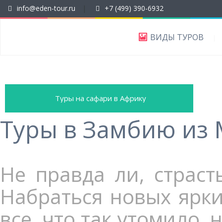
info@eden-tour.ru
|
+7 (499) 390-6932
ВИДЫ ТУРОВ
Туры на сафари в Африку
Туры в Замбию из
Не правда ли, страст
Набраться новых ярки
все, что так утомило,