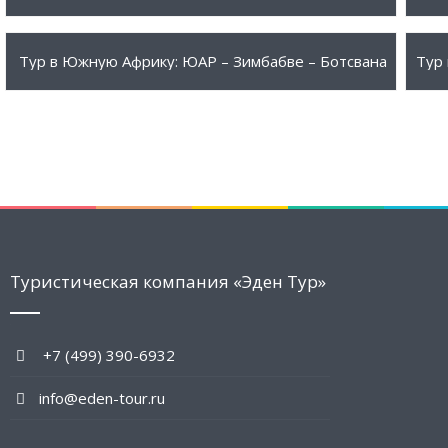
1630 $
26
ПОДРОБНЕЕ
Тур в Южную Африку: ЮАР – Зимбабве – Ботсвана
Туристическая компания «Эден Тур»
+7 (499) 390-6932
info@eden-tour.ru