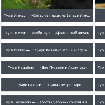
Тур в Уганду — «Сафари в парках на Западе Уганды и треккинг к гориллам»
1255 $
18
ПОДРОБНЕЕ
Туры в ЮАР — «Кейптаун — африканский алмаз»
2612 $
50
ПОДРОБНЕЕ
Тур в Кению — «Сафари по национальным паркам и Масаи Мара»
2010 $
89
ПОДРОБНЕЕ
Тур в Намибию — «Две Пустыни и Атлантика»
319 $
18
ПОДРОБНЕЕ
Сафари на Бали — в Бали Сафари Парк
5515 $
14
ПОДРОБНЕЕ
Тур в Танзанию — «В гостях у горных горилл и диких зверей»