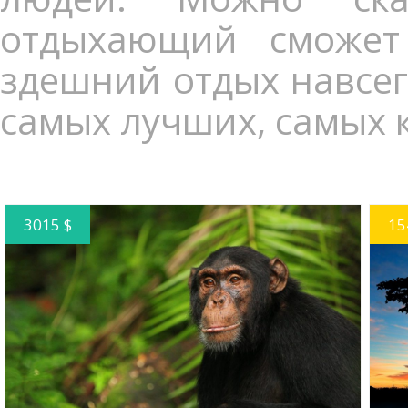
отдыхающий сможет
здешний отдых навсегд
самых лучших, самых 
3015 $
15
ПОДРОБНЕЕ