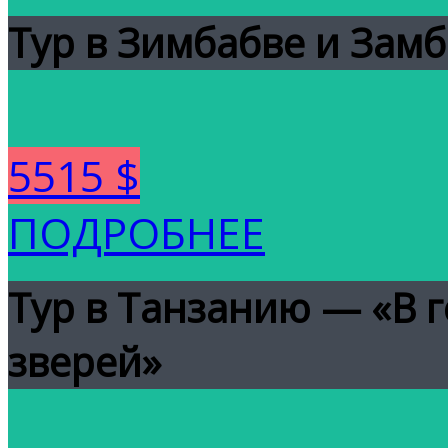
Тур в Зимбабве и Зам
5515 $
ПОДРОБНЕЕ
Тур в Танзанию — «В г
зверей»