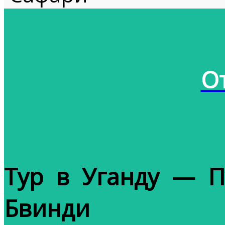
От
Тур в Уганду — П
Бвинди