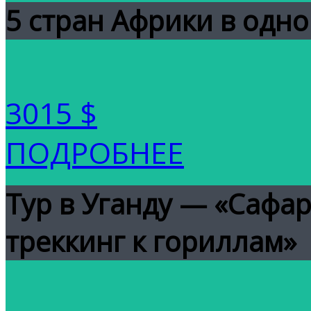
5 стран Африки в одно
3015 $
ПОДРОБНЕЕ
Тур в Уганду — «Сафар
треккинг к гориллам»