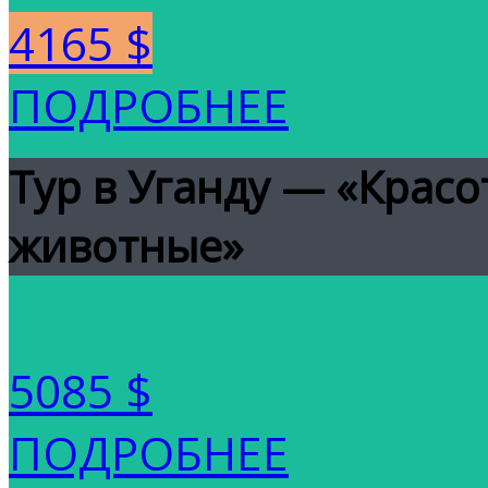
4165 $
ПОДРОБНЕЕ
Тур в Уганду — «Крас
животные»
5085 $
ПОДРОБНЕЕ