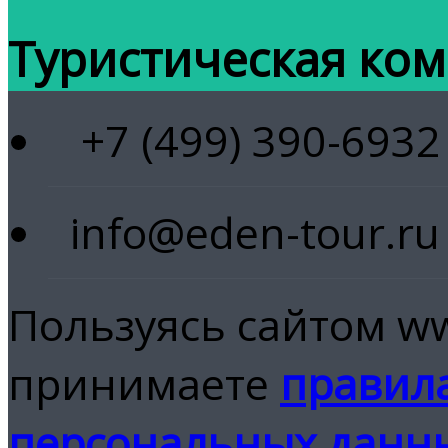
Туристическая ком
+7 (499) 390-6932
info@eden-tour.ru
Пользуясь сайтом ww
принимаете
правила
персональных данн