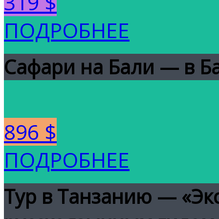
319 $
ПОДРОБНЕЕ
Сафари на Бали — в Б
896 $
ПОДРОБНЕЕ
Тур в Танзанию — «Экс