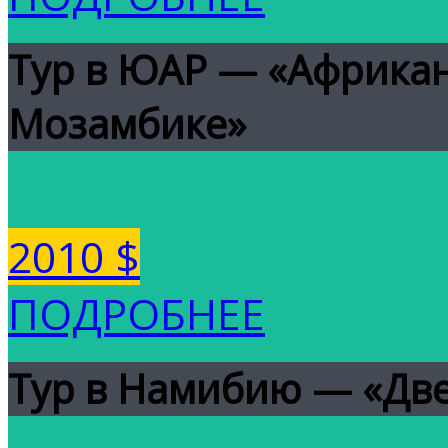
Тур в ЮАР — «Африкан
Мозамбике»
2010 $
ПОДРОБНЕЕ
Тур в Намибию — «Две