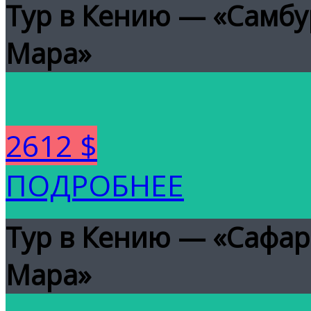
Тур в Кению — «Самбу
Мара»
2612 $
ПОДРОБНЕЕ
Тур в Кению — «Сафа
Мара»