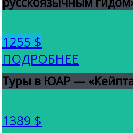
русскоязычным гидом
1255 $
ПОДРОБНЕЕ
Туры в ЮАР — «Кейпт
1389 $