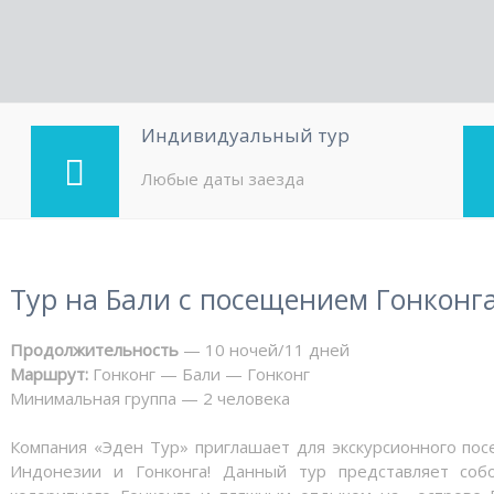
Индивидуальный тур
Любые даты заезда
Тур на Бали с посещением Гонконг
Продолжительность
— 10 ночей/11 дней
Маршрут:
Гонконг — Бали — Гонконг
Минимальная группа — 2 человека
Компания «Эден Тур» приглашает для экскурсионного пос
Индонезии и Гонконга! Данный тур представляет соб