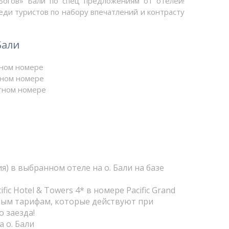
Богов» Бали по спец предложениям от отелей!
ди туристов по набору впечатлений и контрасту
Бали
тном номере
стном номере
стном номере
) в выбранном отеле на о. Бали на базе
ic Hotel & Towers 4* в номере Pacific Grand
нным тарифам, которые действуют при
 заезда!
 о. Бали