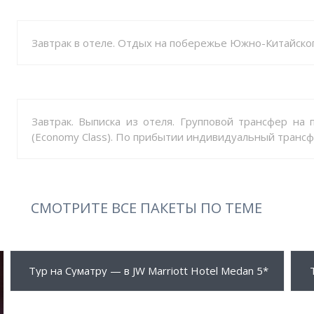
Завтрак в отеле. Отдых на побережье Южно-Китайског
Завтрак. Выписка из отеля. Групповой трансфер на 
(Economy Class). По прибытии индивидуальный трансфе
СМОТРИТЕ ВСЕ ПАКЕТЫ ПО ТЕМЕ
420 $
1
ПОДРОБНЕЕ
Тур на Суматру — в JW Marriott Hotel Medan 5*