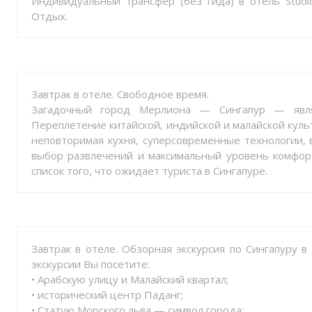
Индивидуальный трансфер (без гида) в отель Studi
Отдых.
Завтрак в отеле. Свободное время.
Загадочный город Мерлиона — Сингапур — явля
Переплетение китайской, индийской и малайской куль
неповторимая кухня, суперсовременные технологии, 
выбор развлечений и максимальный уровень комфорт
список того, что ожидает туриста в Сингапуре.
Завтрак в отеле. Обзорная экскурсия по Сингапуру в
экскурсии Вы посетите:
• Арабскую улицу и Малайский квартал;
• исторический центр Паданг;
• Статую Морского льва — символ города;