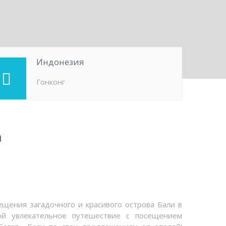
Индонезия
Гонконг
а
ещения загадочного и красивого острова Бали в
ой увлекательное путешествие с посещением