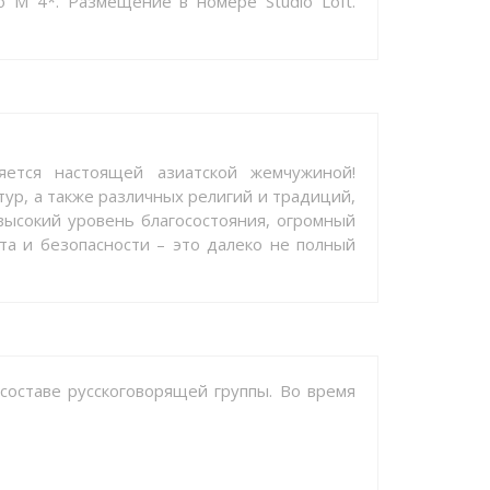
o M 4*. Размещение в номере Studio Loft.
ется настоящей азиатской жемчужиной!
тур, а также различных религий и традиций,
высокий уровень благосостояния, огромный
а и безопасности – это далеко не полный
 составе русскоговорящей группы. Во время