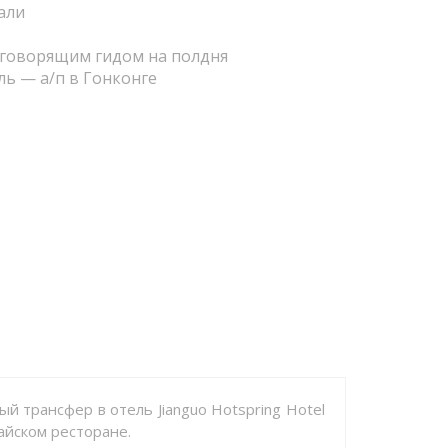
али
коговорящим гидом на полдня
ль — а/п в Гонконге
й трансфер в отель Jianguo Hotspring Hotel
тайском ресторане.