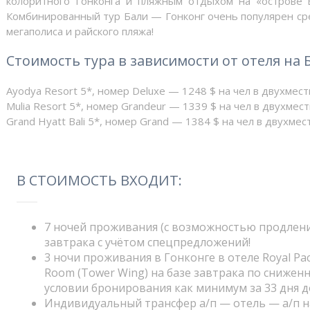
колоритного Гонконга и пляжным отдыхом на «острове 
Комбинированный тур Бали — Гонконг очень популярен сре
мегаполиса и райского пляжа!
Стоимость тура в зависимости от отеля на 
Ayodya Resort 5*, номер Deluxe — 1248 $ на чел в двухмес
Mulia Resort 5*, номер Grandeur — 1339 $ на чел в двухме
Grand Hyatt Bali 5*, номер Grand — 1384 $ на чел в двухме
В СТОИМОСТЬ ВХОДИТ:
7 ночей проживания (с возможностью продления
завтрака с учётом спецпредложений!
3 ночи проживания в Гонконге в отеле Royal Pacif
Room (Tower Wing) на базе завтрака по сниже
условии бронирования как минимум за 33 дня до
Индивидуальный трансфер а/п — отель — а/п на