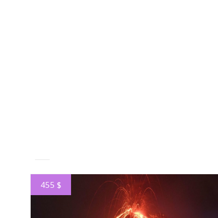
455 $