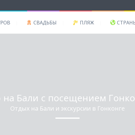
УРОВ
СВАДЬБЫ
ПЛЯЖ
СТРАН
р на Бали с посещением Гонко
Отдых на Бали и экскурсии в Гонконге