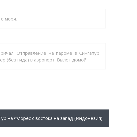
о моря.
причал. Отправление на пароме в Сингапур
р (без гида) в аэропорт. Вылет домой!
204 $
ПОДРОБНЕЕ
Тур на Флорес с востока на запад (Индонезия)