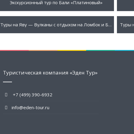
1350 $
1450
ПОДРОБНЕЕ
Экскурсионный тур по Бали «Платиновый»
2480 $
2999
ПОДРОБНЕЕ
Туры на Яву — Вулканы с отдыхом на Ломбок и Бали
Туристическая компания «Эден Тур»
+7 (499) 390-6932
info@eden-tour.ru