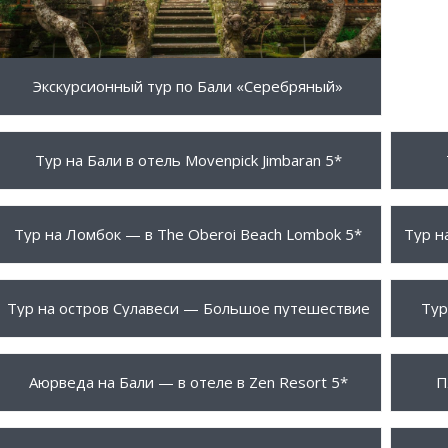
Экскурсионный тур по Бали «Серебряный»
505 $
599 
ПОДРОБНЕЕ
Тур на Бали в отель Movenpick Jimbaran 5*
1644 $
765 
ПОДРОБНЕЕ
Тур на Ломбок — в The Oberoi Beach Lombok 5*
Тур н
1999 $
496 
ПОДРОБНЕЕ
Тур на остров Сулавеси — Большое путешествие
Тур
1800 €
450 
ПОДРОБНЕЕ
Аюрведа на Бали — в отеле в Zen Resort 5*
П