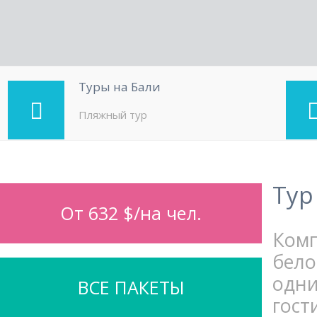
Туры на Бали
Пляжный тур
Тур
От 632 $/на чел.
Ком
бело
одни
ВСЕ ПАКЕТЫ
гост