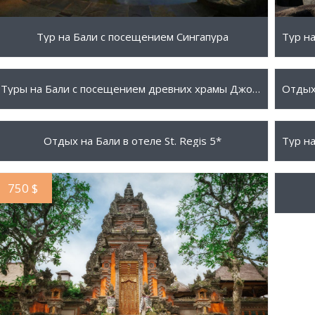
Тур на Бали с посещением Сингапура
1147 $
2083
ПОДРОБНЕЕ
Туры на Бали с посещением древних храмы Джокьякарты на Яве (Индонезия)
1632 $
1325
ПОДРОБНЕЕ
Отдых на Бали в отеле St. Regis 5*
750 $
1699
ПОДРОБНЕЕ