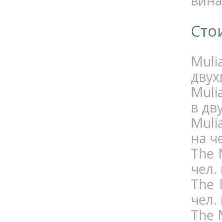
вина
Сто
Muli
двух
Muli
в дв
Muli
на ч
The 
чел.
The 
чел.
The 