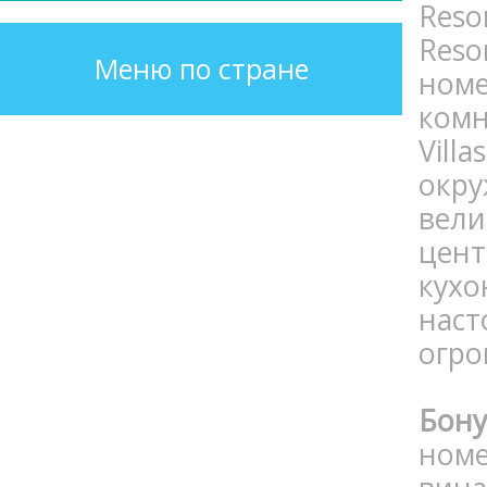
Reso
Reso
Меню по стране
ном
комн
Vill
окр
вели
цен
кух
нас
огро
Бон
номе