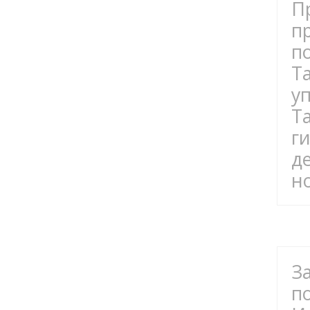
П
п
п
Т
у
T
г
д
н
З
п