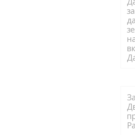
Д
з
д
з
н
в
Д
З
Д
п
P