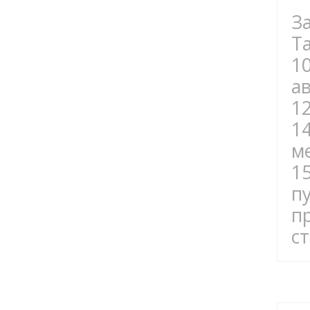
З
Ta
1
а
1
1
м
1
п
п
с