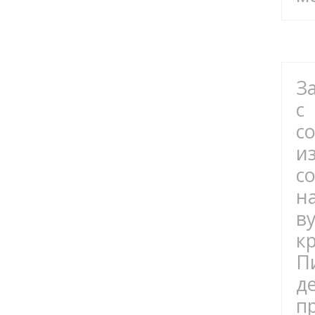
З
с
с
и
с
н
в
к
П
д
п