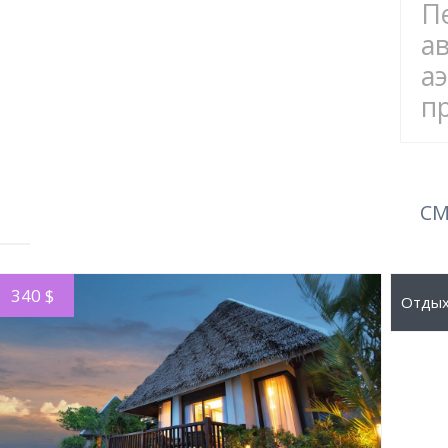
П
а
а
п
СМ
340 $
403 
ПОДРОБНЕЕ