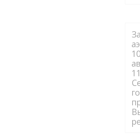
З
а
1
а
1
C
г
п
В
р