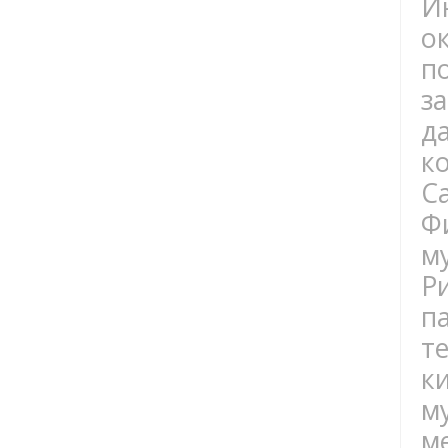
И
о
п
з
д
к
С
Ф
м
Р
п
т
к
м
м