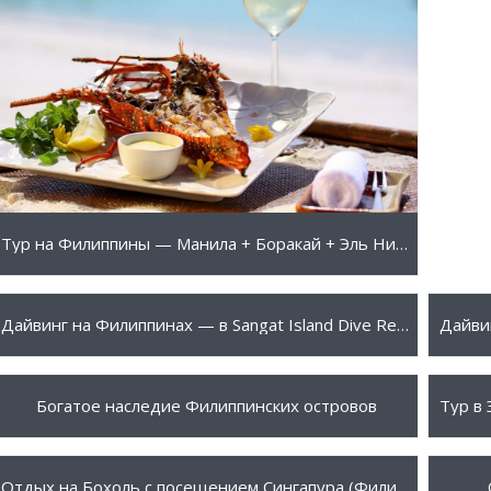
ПОДРОБНЕЕ
Тур на Филиппины — Манила + Боракай + Эль Нидо
2590 $
2765
ПОДРОБНЕЕ
Дайвинг на Филиппинах — в Sangat Island Dive Resort 3*
3025 $
2573
ПОДРОБНЕЕ
Богатое наследие Филиппинских островов
1263 $
3869
ПОДРОБНЕЕ
Отдых на Бохоль с посещением Сингапура (Филиппины)