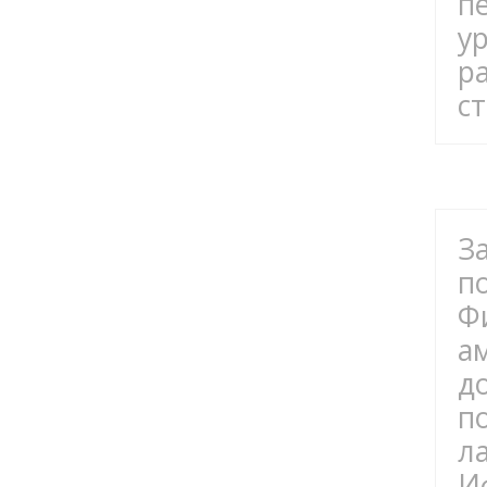
п
у
р
с
З
п
Ф
а
д
п
л
И