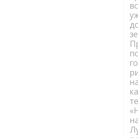
в
у
д
з
П
п
г
р
н
к
т
«
н
Л