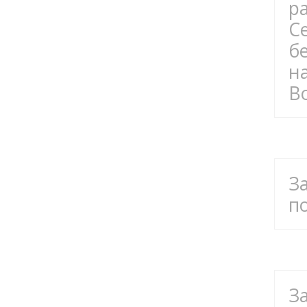
р
С
б
н
В
З
п
З