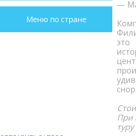
— М
Меню по стране
Комп
Фили
это
ист
цент
прои
уди
снор
Стои
При 
туру