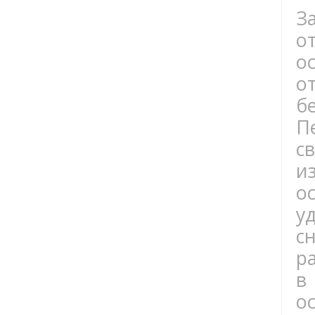
За
о
о
о
б
П
с
и
о
у
с
р
в
о