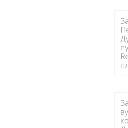
З
П
Д
п
R
п
З
в
к