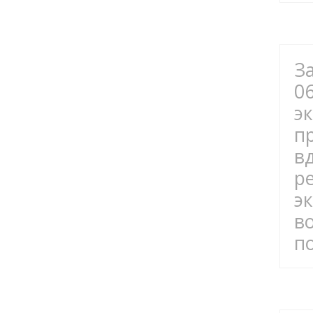
За
0
э
пр
в
р
э
в
п