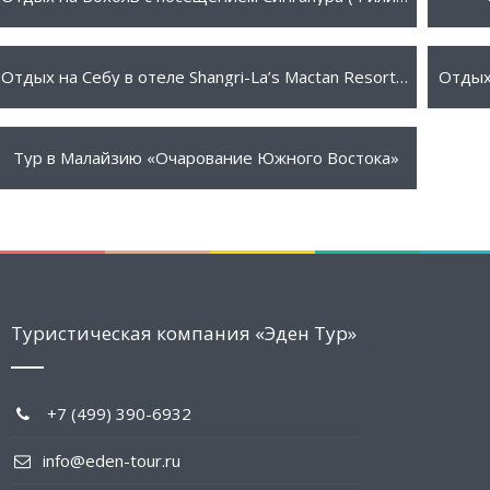
1144 $
1405
ПОДРОБНЕЕ
Отдых на Себу в отеле Shangri-La’s Mactan Resort & Spa 5* (Филиппины)
3200 $
ПОДРОБНЕЕ
Тур в Малайзию «Очарование Южного Востока»
Туристическая компания «Эден Тур»
+7 (499) 390-6932
info@eden-tour.ru