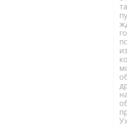
т
п
ж
г
п
и
к
м
о
д
н
о
п
У