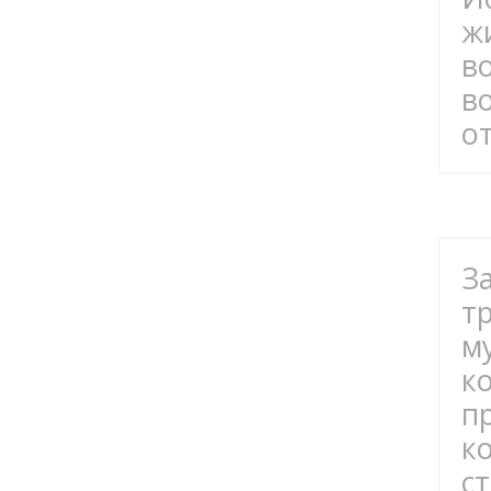
ж
в
в
о
З
т
м
к
п
к
с