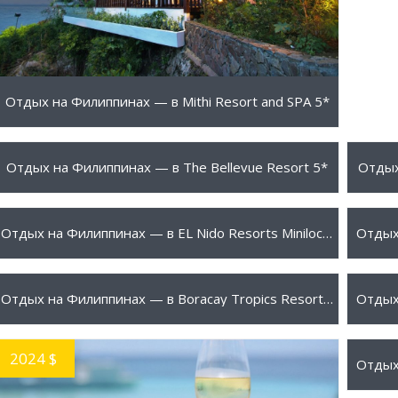
Отдых на Филиппинах — в Mithi Resort and SPA 5*
576 $
613 
ПОДРОБНЕЕ
Отдых на Филиппинах — в The Bellevue Resort 5*
Отдых
1975 $
604 
ПОДРОБНЕЕ
Отдых на Филиппинах — в EL Nido Resorts Miniloс Island 4*
945 $
998 
ПОДРОБНЕЕ
Отдых на Филиппинах — в Boracay Tropics Resort 4*
2024 $
2093