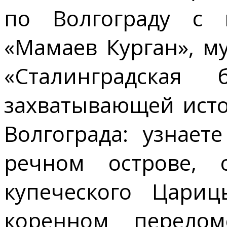
по Волгограду с 
«Мамаев Курган», м
«Сталинградская
захватывающей ист
Волгограда: узнае
речном острове,
купеческого Цариц
коренном перело