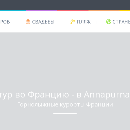
УРОВ
СВАДЬБЫ
ПЛЯЖ
СТРАН
р во Францию - в Annapurna
Горнолыжные курорты Франции