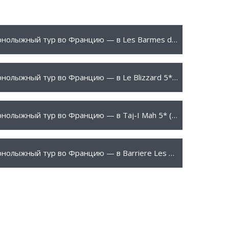
208 €
ПОДРОБНЕЕ
Горнолыжный тур во Францию — в Les Barmes de l’Ours 5* (Валь-д’Изер)
610 €
ПОДРОБНЕЕ
Горнолыжный тур во Францию — в Le Blizzard 5* (Валь-д’Изер)
363 €
ПОДРОБНЕЕ
Горнолыжный тур во Францию — в Taj-I Mah 5* (Лез Арк)
915 €
ПОДРОБНЕЕ
Горнолыжный тур во Францию — в Barriere Les Neiges 5* (Куршевель)