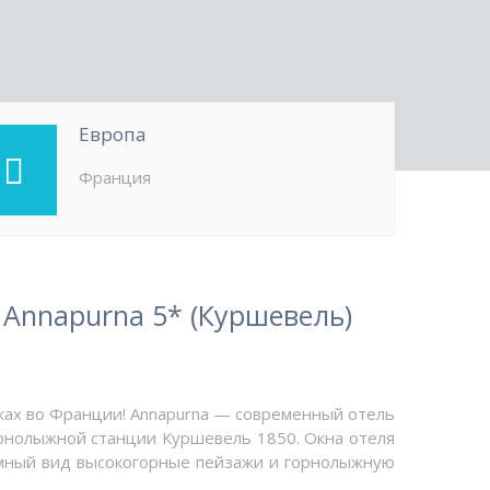
Европа
Франция
Annapurna 5* (Куршевель)
жах во Франции! Annapurna — современный отель
орнолыжной станции Куршевель 1850. Окна отеля
мный вид высокогорные пейзажи и горнолыжную