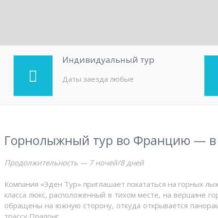
Индивидуальный тур
Даты заезда любые
Горнолыжный тур во Францию — в 
Продолжительность — 7 ночей/8 дней
Компания «Эден Тур» приглашает покататься на горных лы
класса люкс, расположенный в тихом месте, на вершине г
обращены на южную сторону, откуда открывается панора
трассу Пралонг.