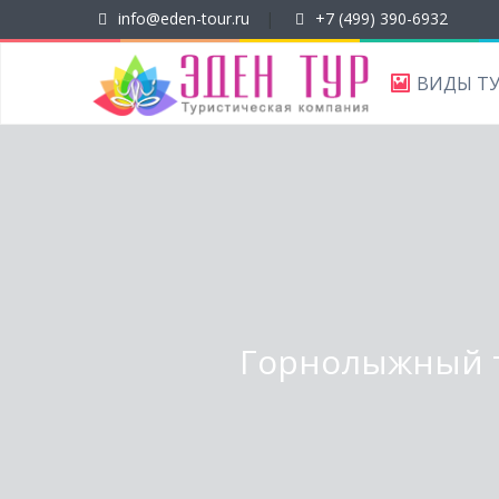
info@eden-tour.ru
|
+7 (499) 390-6932
ВИДЫ Т
Горнолыжный ту