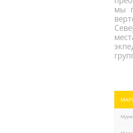
прео
мы п
вер
Севе
мес
экпе
груп
МАР
Мурма