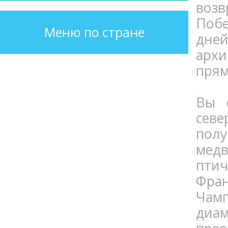
возв
Поб
Меню по стране
дне
архи
прям
Вы 
сев
пол
медв
птич
Фран
Чамп
диа