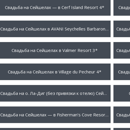
1450 €
1890
ПОДРОБНЕЕ
Свадьба на Сейшелах — в Cerf Island Resort 4*
Свадь
1890 €
1730
ПОДРОБНЕЕ
Свадьба на Сейшелах в AVANI Seychelles Barbarons 5*
710 €
2230
ПОДРОБНЕЕ
Свадьба на Сейшелах в Valmer Resort 3*
755 €
1670
ПОДРОБНЕЕ
Свадьба на Сейшелах в Village du Pecheur 4*
Свадь
1899 €
760 
ПОДРОБНЕЕ
Свадьба на о. Ла-Диг (без привязки к отелю) Сейшелы
1290 €
2290
ПОДРОБНЕЕ
Свадьба на Сейшелах — в Fisherman’s Cove Resort 5*