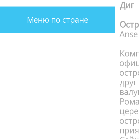
Диг
Меню по стране
Остр
Anse
Ком
офи
остр
друг
валу
Ром
цере
ост
при