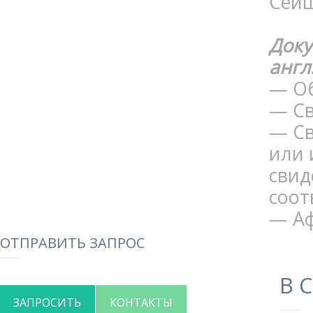
Сейш
Доку
англ
— Об
— Св
— Св
или 
свид
соот
— Аф
ОТПРАВИТЬ ЗАПРОС
В 
ЗАПРОСИТЬ
КОНТАКТЫ