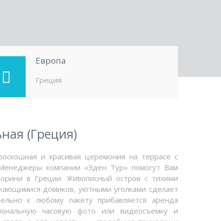
Европа
Греция
ная (Греция)
оскошная и красивая церемония на террасе с
 Менеджеры компании «Эден Тур» помогут Вам
торини в Греции. Живописный остров с тихими
скающимися домиков, уютными уголками сделает
ельно к любому пакету прибавляется аренда
иональную часовую фото или видеосъемку и