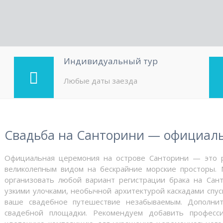
Индивидуальный тур
Любые даты заезда
Свадьба на Санторини — официаль
Официальная церемония на острове Санторини — это р
великолепным видом на бескрайние морские просторы.
организовать любой вариант регистрации брака на Сан
узкими улочками, необычной архитектурой каскадами спу
ваше свадебное путешествие незабываемым. Дополнит
свадебной площадки. Рекомендуем добавить професс