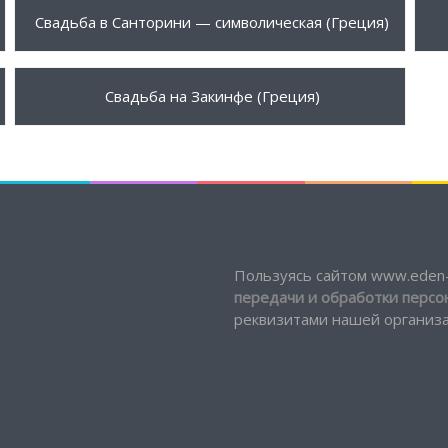
1500 €
1
ПОДРОБНЕЕ
Свадьба в Санторини — символическая (Греция)
1650 €
ПОДРОБНЕЕ
Свадьба на Закинфе (Греция)
Пользуясь сайтом www.eden-
передачи и обработки перс
реквизитами нашей организац