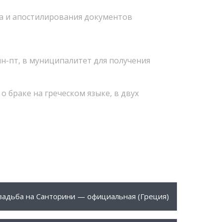
а и апостилирования документов
пн-пт, в муниципалитет для получения
 браке на греческом языке, в двух
900 €
ПОДРОБНЕЕ
вадьба на Санторини — официальная (Греция)