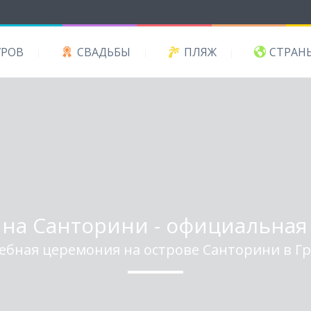
УРОВ
СВАДЬБЫ
ПЛЯЖ
СТРАН
 на Санторини - официальная 
ебная церемония на острове Санторини в Г