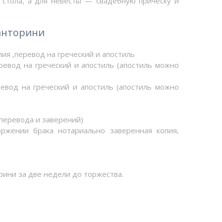
стола, а для невесты — свадебную прическу и
анторини
ия ,перевод на греческий и апостиль
еревод на греческий и апостиль (апостиль можно
евод на греческий и апостиль (апостиль можно
 перевода и заверений)
ржении брака нотариально заверенная копия,
рини за две недели до торжества.