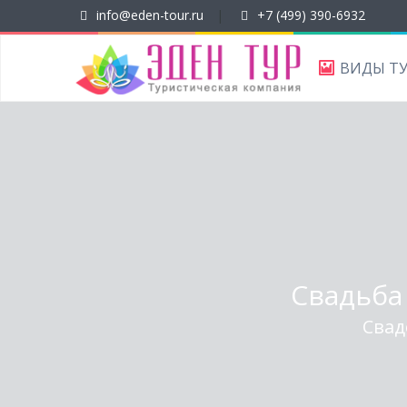
info@eden-tour.ru
|
+7 (499) 390-6932
ВИДЫ Т
Свадьба
Свад