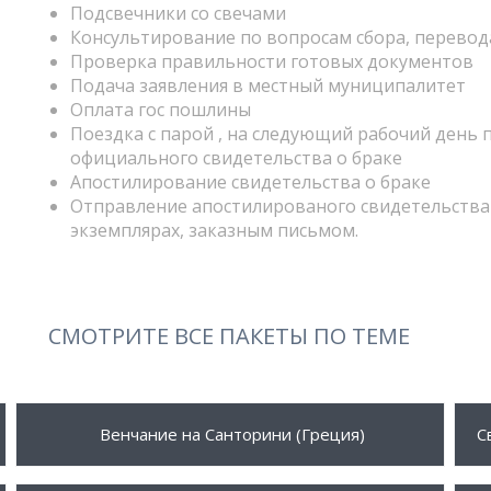
Подсвечники со свечами
Консультирование по вопросам сбора, перевод
Проверка правильности готовых документов
Подача заявления в местный муниципалитет
Оплата гос пошлины
Поездка с парой , на следующий рабочий день 
официального свидетельства о браке
Апостилирование свидетельства о браке
Отправление апостилированого свидетельства о
экземплярах, заказным письмом.
СМОТРИТЕ ВСЕ ПАКЕТЫ ПО ТЕМЕ
1200 €
1
ПОДРОБНЕЕ
Венчание на Санторини (Греция)
С