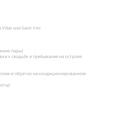
llas или Saint Irini
анию пары)
ки к свадьбе и пребывания на острове
монии и обратно на кондиционированном
веты)