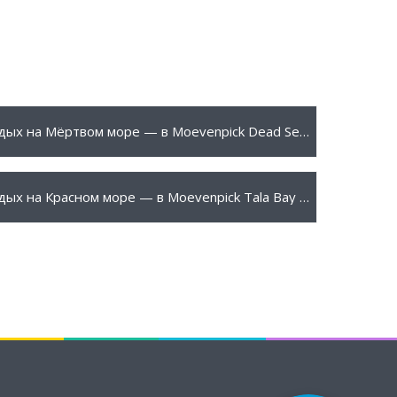
20 $
ПОДРОБНЕЕ
Отдых на Мёртвом море — в Moevenpick Dead Sea 5*
90 $
ПОДРОБНЕЕ
Отдых на Красном море — в Moevenpick Tala Bay 5*