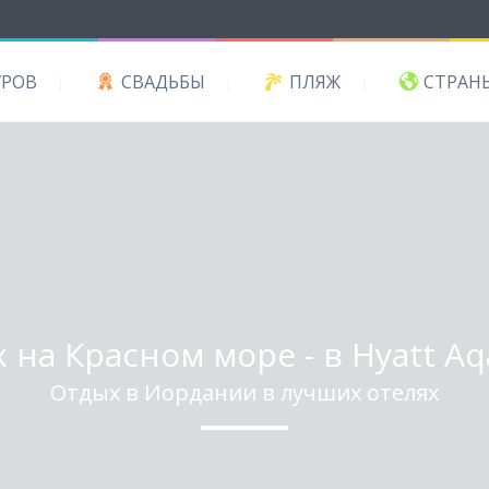
УРОВ
СВАДЬБЫ
ПЛЯЖ
СТРАН
 на Красном море - в Hyatt Aq
Отдых в Иордании в лучших отелях