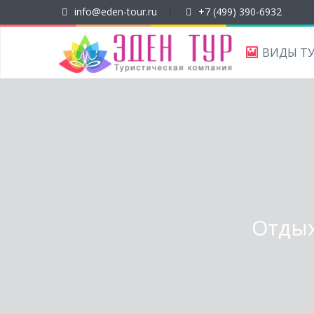
info@eden-tour.ru
|
+7 (499) 390-6932
ВИДЫ Т
Отдых