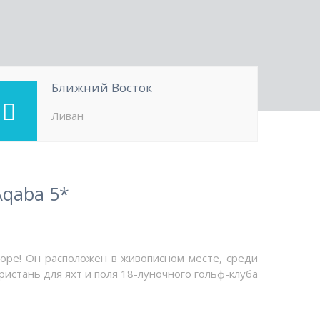
Ближний Восток
Ливан
Aqaba 5*
оре! Он расположен в живописном месте, среди
ристань для яхт и поля 18-луночного гольф-клуба