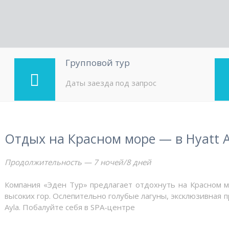
Групповой тур
Даты заезда под запрос
Отдых на Красном море — в Hyatt 
Продолжительность — 7 ночей/8 дней
Компания «Эден Тур» предлагает отдохнуть на Красном м
высоких гор. Ослепительно голубые лагуны, эксклюзивная п
Ayla. Побалуйте себя в SPA-центре