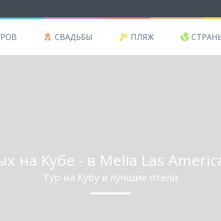
УРОВ
СВАДЬБЫ
ПЛЯЖ
СТРАН
х на Кубе - в Melia Las Americ
Тур на Кубу в лучшие отели