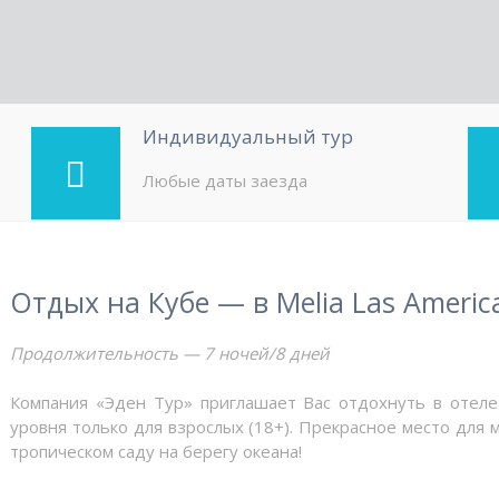
Индивидуальный тур
Любые даты заезда
Отдых на Кубе — в Melia Las Americ
Продолжительность — 7 ночей/8 дней
Компания «Эден Тур» приглашает Вас отдохнуть в отеле 
уровня только для взрослых (18+). Прекрасное место для 
тропическом саду на берегу океана!