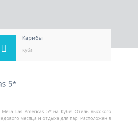
Карибы
Куба
as 5*
Melia Las Americas 5* на Кубе! Отель высокого
медового месяца и отдыха для пар! Расположен в