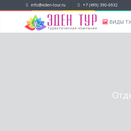
info@eden-tour.ru
|
+7 (499) 390-6932
ВИДЫ Т
Отды