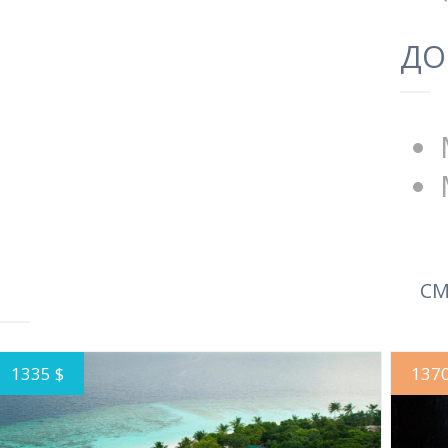
ДО
СМ
1335 $
1370