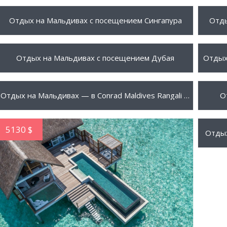
2297 $
2350
ПОДРОБНЕЕ
Отдых на Мальдивах с посещением Сингапура
Отды
2378 $
2535
ПОДРОБНЕЕ
Отдых на Мальдивах с посещением Дубая
3675 $
4240
ПОДРОБНЕЕ
Отдых на Мальдивах — в Conrad Maldives Rangali Island 5*
О
5130 $
5140
Отдых
ПОДРОБНЕЕ