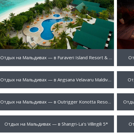
ПОДРОБНЕЕ
Отдых на Мальдивах — в Furaveri Island Resort & Spa 4*
От
1525 $
1820
ПОДРОБНЕЕ
Отдых на Мальдивах — в Angsana Velavaru Maldives 5*
От
1935 $
2085
ПОДРОБНЕЕ
Отдых на Мальдивах — в Outrigger Konotta Resort 5*
Отды
2165 $
2175
ПОДРОБНЕЕ
Отдых на Мальдивах — в Shangri-La’s Villingili 5*
От