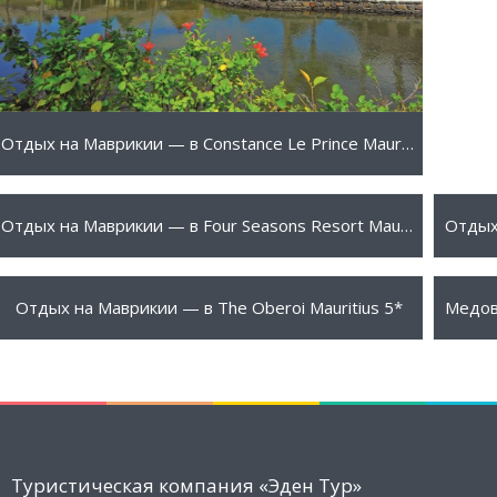
Отдых на Маврикии — в Constance Le Prince Maurice 5*
1680 €
1960
ПОДРОБНЕЕ
Отдых на Маврикии — в Four Seasons Resort Mauritius at Anahita 5*
2679 €
875 
ПОДРОБНЕЕ
Отдых на Маврикии — в The Oberoi Mauritius 5*
Туристическая компания «Эден Тур»