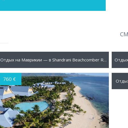
СМ
595 €
660 
ПОДРОБНЕЕ
Отдых на Маврикии — в Shandrani Beachcomber Resort & Spa 5*
760 €
820 
Отдых
ПОДРОБНЕЕ