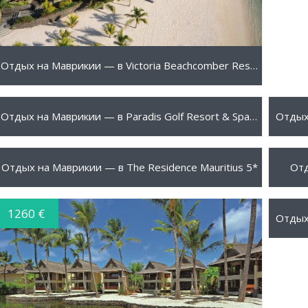
Отдых на Маврикии — в Victoria Beachcomber Resort 4*
875 €
900 
ПОДРОБНЕЕ
Отдых на Маврикии — в Paradis Golf Resort & Spa 5*
1030 €
1045
ПОДРОБНЕЕ
Отдых на Маврикии — в The Residence Mauritius 5*
Отд
1260 €
1455
ПОДРОБНЕЕ