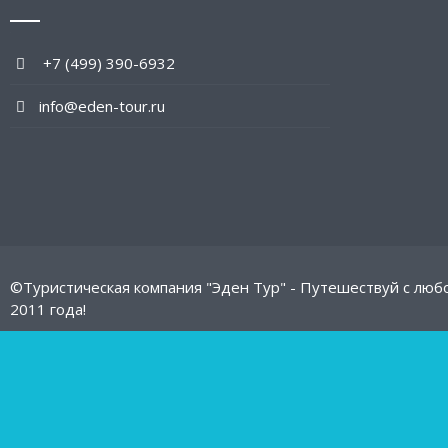
+7 (499) 390-6932
info@eden-tour.ru
©Туристическая компания "Эден Тур" - Путешествуй с люб
2011 года!