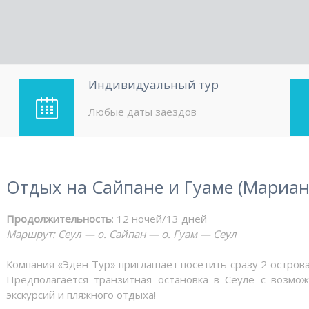
Индивидуальный тур
Любые даты заездов
Отдых на Сайпане и Гуаме (Мариан
Продолжительность
: 12 ночей/13 дней
Маршрут: Сеул — о. Сайпан — о. Гуам — Сеул
Компания «Эден Тур» приглашает посетить сразу 2 остров
Предполагается транзитная остановка в Сеуле с возмо
экскурсий и пляжного отдыха!