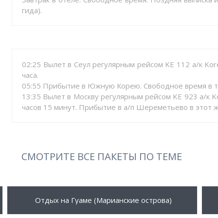
гида).
02:25 Вылет в Сеул регулярным рейсом KE 112 а/к Ko
часа.
05:55 Прибытие в Южную Корею. Свободное время в т
13:35 Вылет в Москву регулярным рейсом KE 923 а/к 
часов 15 минут. Прибытие в а/п Шереметьево в этот ж
СМОТРИТЕ ВСЕ ПАКЕТЫ ПО ТЕМЕ
683 $
1
ПОДРОБНЕЕ
Отдых на Гуаме (Марианские острова)