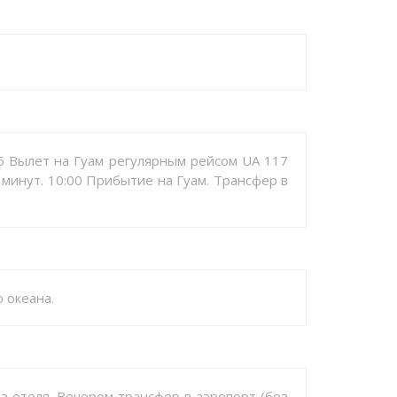
:15 Вылет на Гуам регулярным рейсом UA 117
 минут. 10:00 Прибытие на Гуам. Трансфер в
 океана.
из отеля. Вечером трансфер в аэропорт (без