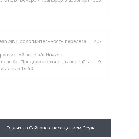
rean Air. Продолжительность перелёта — 4,5
ранзитной зоне а/п Инчхон.
Korean Air. Продолжительность перелёта — 9
е день в 16:50.
230 $
ПОДРОБНЕЕ
Отдых на Сайпане с посещением Сеула