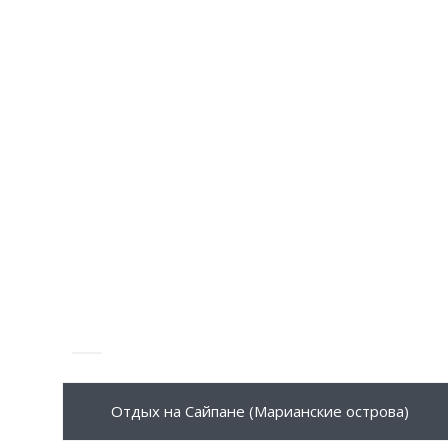
543 $
ПОДРОБНЕЕ
Отдых на Сайпане (Марианские острова)