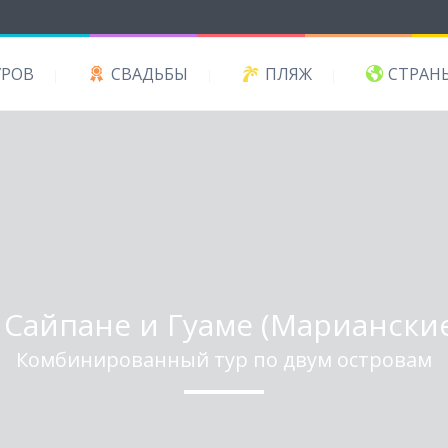
УРОВ
СВАДЬБЫ
ПЛЯЖ
СТРАН
 Сайпане и Гуаме (Марианские
Комбинированный тур по двум островам