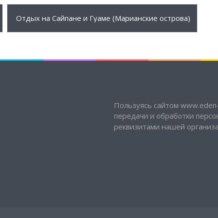
2187 $
ПОДРОБНЕЕ
Отдых на Сайпане и Гуаме (Марианские острова)
Пользуясь сайтом www.eden-
передачи и обработки перс
реквизитами нашей организац