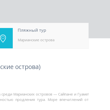
Пляжный тур
Марианские острова
ские острова)
а среди Марианских островов — Сайпане и Гуаме!
жностью продления тура. Море впечатлений от