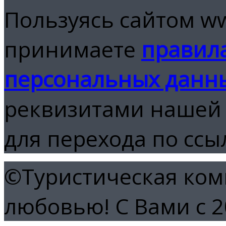
Пользуясь сайтом ww
принимаете
правила
персональных данн
реквизитами нашей 
для перехода по ссы
©Туристическая комп
любовью!
С Вами с 2