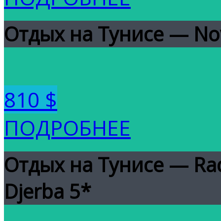
Отдых на Тунисе — No
810 $
ПОДРОБНЕЕ
Отдых на Тунисе — Radi
Djerba 5*