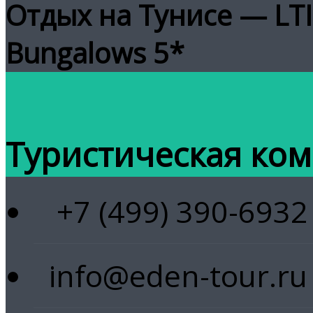
Отдых на Тунисе — LTI 
Bungalows 5*
Туристическая ком
+7 (499) 390-6932
info@eden-tour.ru