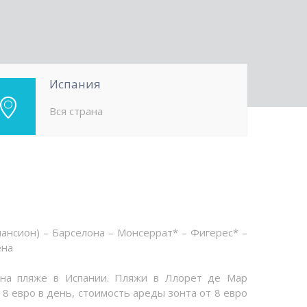
Испания
Вся страна
пансион) – Барселона – Монсеррат* – Фигерес* –
ена
 на пляже в Испании. Пляжи в Ллорет де Мар
8 евро в день, стоимость ареды зонта от 8 евро