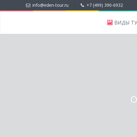
info@eden-tour.ru
|
+7 (499) 390-6932
ВИДЫ Т
О