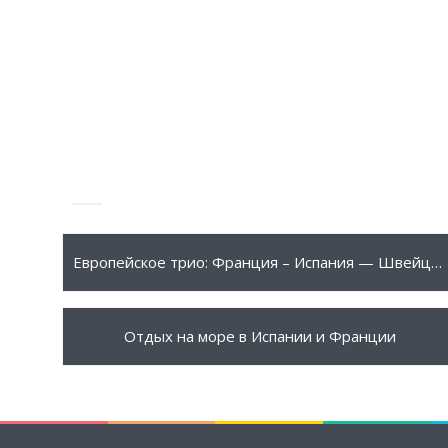
515 €
ПОДРОБНЕЕ
Европейское трио: Франция – Испания — Швейцария
745 €
ПОДРОБНЕЕ
Отдых на море в Испании и Франции