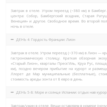
Завтрак в отеле. Утром переезд (~380 км) в Бамбер
центра: Собор, Бамбергский всадник, Старая Ратуш
Венеция» и другое. Свободное время. Во второй по
ночь в отеле.
ДЕНЬ 4: Гордость Франции: Лион
Завтрак в отеле. Утром переезд (~370 км) в Лион — 
гастрономическую столицу. Краткая обзорная экск
«Старый Лион», кварталы Преcк’Иль, Круа Рус, площ
км), поздно вечером прибытие на курорт и размещ
Ллорет де Мар муниципальные (бесплатные), сто
стоимость ареды зонта от 8 евро в день.
ДЕНЬ 5-8: Море и солнце Испании: отдых нав куро
Завтрак/ужин в отеле. Вещи оставляем в номере (ночуе