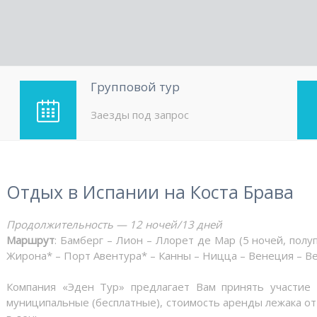
Групповой тур
Заезды под запрос
Отдых в Испании на Коста Брава
Продолжительность — 12 ночей/13 дней
Маршрут
: Бамберг – Лион – Ллорет де Мар (5 ночей, полу
Жирона* – Порт Авентура* – Канны – Ницца – Венеция – В
Компания «Эден Тур» предлагает Вам принять участие
муниципальные (бесплатные), стоимость аренды лежака от 