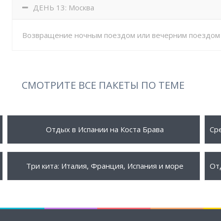
ДЕНЬ 13: Москва
Возвращение ночным поездом или вечерним поездом 
СМОТРИТЕ ВСЕ ПАКЕТЫ ПО ТЕМЕ
580 €
7
ПОДРОБНЕЕ
Отдых в Испании на Коста Брава
765 €
9
ПОДРОБНЕЕ
Три кита: Италия, Франция, Испания и море