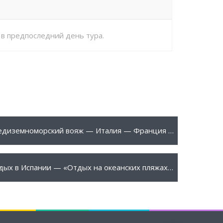
в предпоследний день тура.
40 €
ПОДРОБНЕЕ
Средиземноморский вояж — Италия — Франция — Испания с отдыхом
15 €
ПОДРОБНЕЕ
Отдых в Испании — «Отдых на океанских пляжах Галисии»