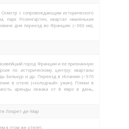
г. Осмотр с сопровождающим исторического
а, парк Розенгартен, квартал «маленькая
ловине дня переезд во Францию (~360 км),
красивейший город Франции и ее признанную
урсия по историческому центру: кварталы
адь Белькур и др. Переезд в Испанию (~570
ение в отеле («холодный» ужин). Пляжи в
имость аренды лежака от 8 евро в день,
рте Ллорет-де-Мар
м в этом же отеле).