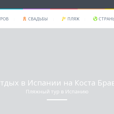
УРОВ
СВАДЬБЫ
ПЛЯЖ
СТРАН
тдых в Испании на Коста Бра
Пляжный тур в Испанию