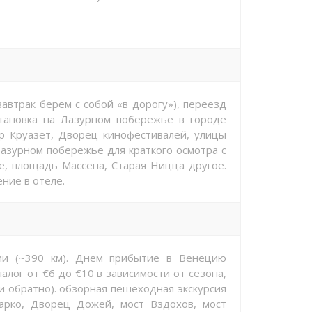
завтрак берем с собой «в дорогу»), переезд
тановка на Лазурном побережье в городе
р Круазет, Дворец кинофестивалей, улицы
 Лазурном побережье для краткого осмотра с
, площадь Массена, Старая Ницца другое.
ние в отеле.
лии (~390 км). Днем прибытие в Венецию
алог от €6 до €10 в зависимости от сезона,
и обратно). обзорная пешеходная экскурсия
арко, Дворец Дожей, мост Вздохов, мост