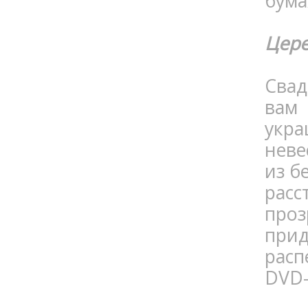
бума
Цере
Свад
вам
укра
неве
из б
рас
проз
при
расп
DVD-