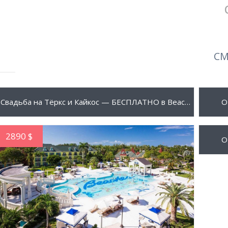
СМ
0 $
999 
ПОДРОБНЕЕ
Свадьба на Тёркс и Кайкос — БЕСПЛАТНО в Beaches Turks & Caicos (Sandals)
О
2890 $
5905
О
ПОДРОБНЕЕ