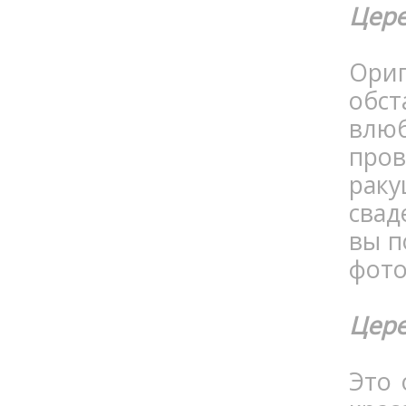
Цере
Ори
обст
влю
про
раку
свад
вы п
фото
Цере
Это 