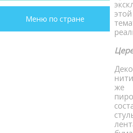
экск
это
Меню по стране
тема
реал
Цере
Деко
нити
же 
пиро
сост
сту
лен