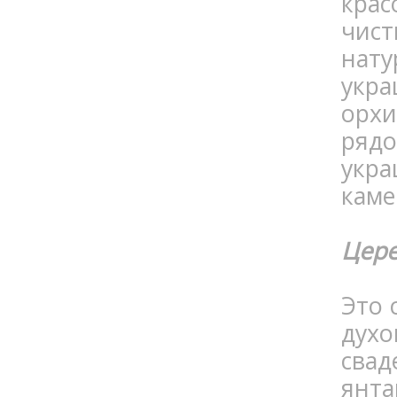
кра
чист
нат
укра
орхи
рядо
укра
каме
Цере
Это 
духо
свад
янта