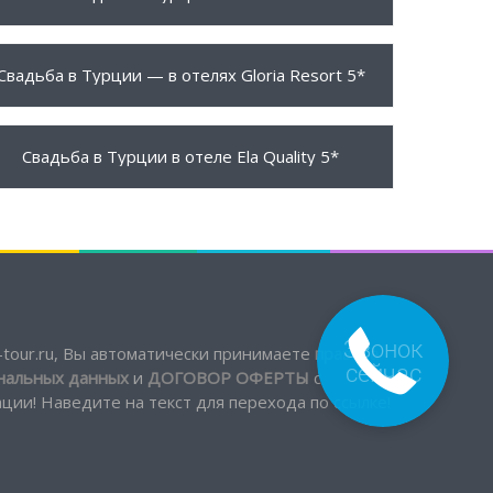
950 $
ПОДРОБНЕЕ
Свадьба в Турции — в отелях Gloria Resort 5*
5950 $
ПОДРОБНЕЕ
Свадьба в Турции в отеле Ela Quality 5*
tour.ru, Вы автоматически принимаете
правила
Звонок
сейчас
ональных данных
и
ДОГОВОР ОФЕРТЫ
с
ии! Наведите на текст для перехода по ссылке!