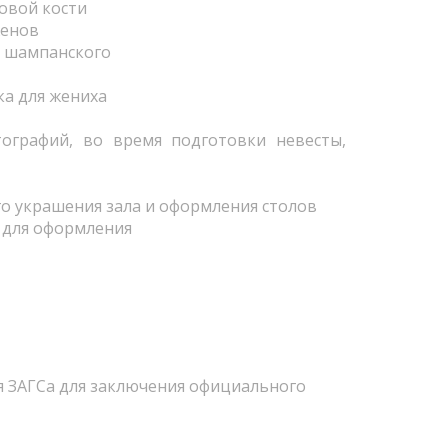
овой кости
женов
л шампанского
ка для жениха
ографий, во время подготовки невесты,
о украшения зала и оформления столов
 для оформления
я ЗАГСа для заключения официального