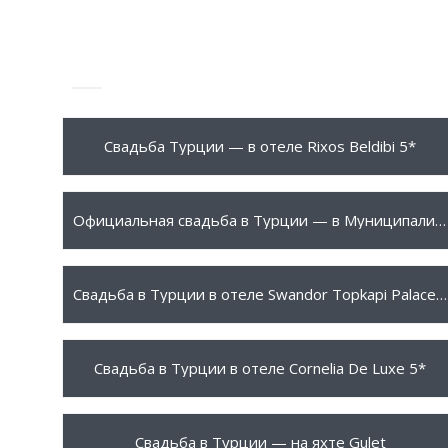
8950 $
ПОДРОБНЕЕ
Свадьба Турции — в отеле Rixos Beldibi 5*
1999 $
ПОДРОБНЕЕ
Официальная свадьба в Турции — в Муниципалитете Анталии
3999 $
ПОДРОБНЕЕ
Свадьба в Турции в отеле Swandor Topkapi Palace 5*
16950 $
ПОДРОБНЕЕ
Свадьба в Турции в отеле Cornelia De Luxe 5*
14950 $
ПОДРОБНЕЕ
Свадьба в Турции — на яхте Gulet