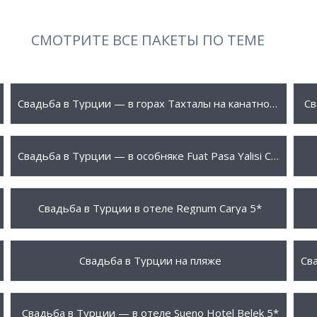
СМОТРИТЕ ВСЕ ПАКЕТЫ ПО ТЕМЕ
3495 $
5
ПОДРОБНЕЕ
Свадьба в Турции — в горах Тахталы на канатной дороге
Св
2000 $
2
ПОДРОБНЕЕ
Свадьба в Турции — в особняке Fuat Pasa Yalisi Стамбул
25950 $
8
ПОДРОБНЕЕ
Свадьба в Турции в отеле Regnum Carya 5*
2000 $
8
ПОДРОБНЕЕ
Свадьба в Турции на пляже
8950 $
4
ПОДРОБНЕЕ
Свадьба в Турции — в отеле Sueno Hotel Belek 5*