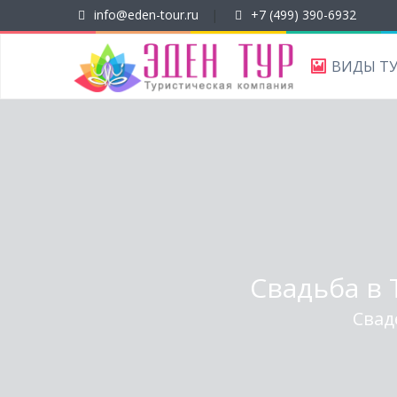
info@eden-tour.ru
|
+7 (499) 390-6932
ВИДЫ Т
Свадьба в 
Свад