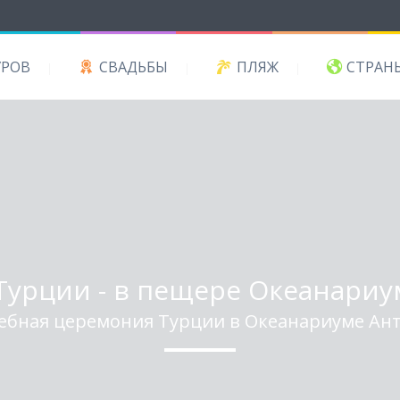
УРОВ
СВАДЬБЫ
ПЛЯЖ
СТРАН
Турции - в пещере Океанари
ебная церемония Турции в Океанариуме Ан