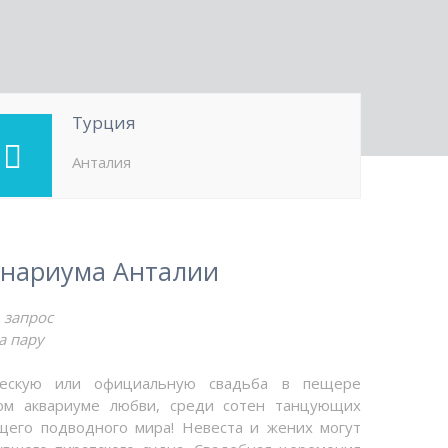
Турция
Анталия
анариума Анталии
 запрос
а пару
ческую или официальную свадьба в пещере
ом аквариуме любви, среди сотен танцующих
щего подводного мира! Невеста и жених могут