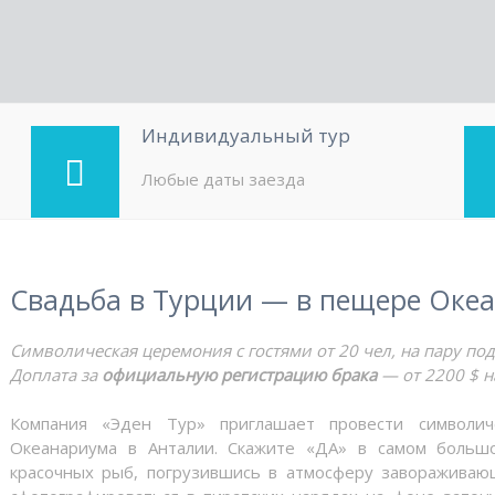
Индивидуальный тур
Любые даты заезда
Свадьба в Турции — в пещере Оке
Символическая церемония с гостями от 20 чел, на пару под
Доплата за
официальную регистрацию брака
— от 2200 $ н
Компания «Эден Тур» приглашает провести символи
Океанариума в Анталии. Скажите «ДА» в самом больш
красочных рыб, погрузившись в атмосферу завораживаю