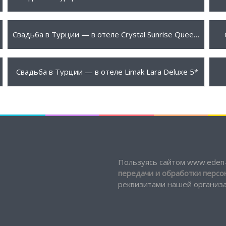
8950 $
9
ПОДРОБНЕЕ
Свадьба в Турции — в отеле Crystal Sunrise Queen Luxury Resort 5*
3999 $
1
ПОДРОБНЕЕ
Свадьба в Турции — в отеле Limak Lara Deluxe 5*
Пользуясь сайтом www.eden-
передачи и обработки перс
реквизитами нашей организац