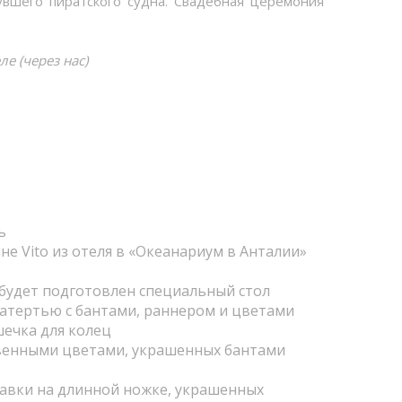
увшего пиратского судна. Свадебная церемония
е (через нас)
ь
е Vito из отеля в «Океанариум в Анталии»
будет подготовлен специальный стол
атертью с бантами, раннером и цветами
ечка для колец
ственными цветами, украшенных бантами
авки на длинной ножке, украшенных