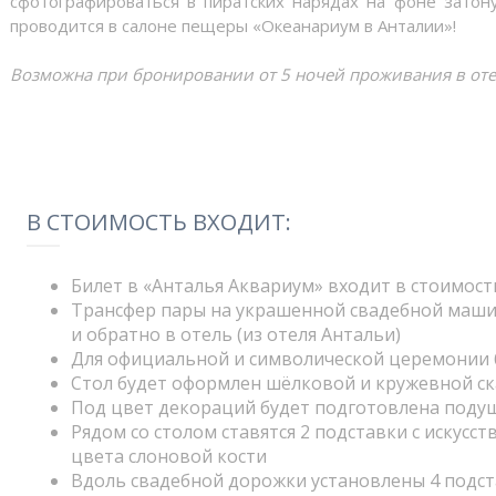
сфотографироваться в пиратских нарядах на фоне затон
проводится в салоне пещеры «Океанариум в Анталии»!
Возможна при бронировании от 5 ночей проживания в отел
В СТОИМОСТЬ ВХОДИТ:
Билет в «Анталья Аквариум» входит в стоимост
Трансфер пары на украшенной свадебной машин
и обратно в отель (из отеля Антальи)
Для официальной и символической церемонии 
Стол будет оформлен шёлковой и кружевной ск
Под цвет декораций будет подготовлена подуш
Рядом со столом ставятся 2 подставки с искус
цвета слоновой кости
Вдоль свадебной дорожки установлены 4 подст