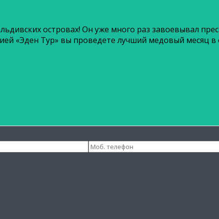
льдивских островах! Он уже много раз завоевывал прес
ией «Эден Тур» вы проведете лучший медовый месяц в о