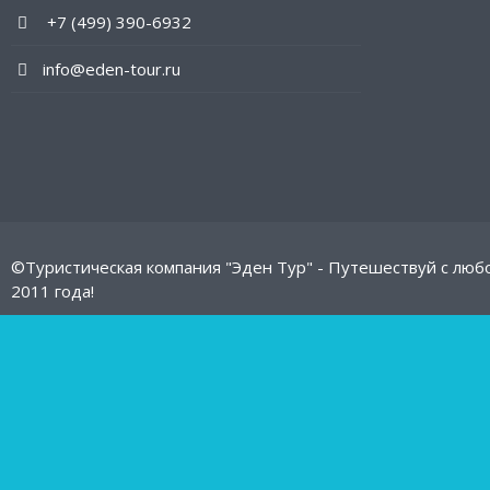
+7 (499) 390-6932
info@eden-tour.ru
©Туристическая компания "Эден Тур" - Путешествуй с люб
2011 года!