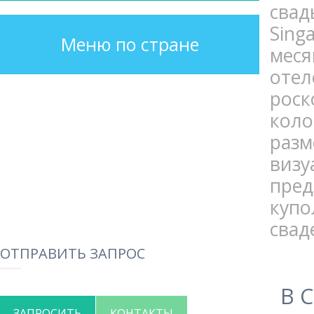
свад
Sing
Меню по стране
меся
отел
рос
коло
раз
виз
пред
куп
свад
ОТПРАВИТЬ ЗАПРОС
В 
ЗАПРОСИТЬ
КОНТАКТЫ