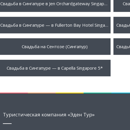
120 $
170 
ПОДРОБНЕЕ
Свадьба в Сингапуре в Jen Orchardgateway Singapore 5*
Сва
210 $
270 
ПОДРОБНЕЕ
Свадьба в Сингапуре — в Fullerton Bay Hotel Singapore 5*
1350 $
1699
ПОДРОБНЕЕ
Свадьба на Сентозе (Сингапур)
8830 $
ПОДРОБНЕЕ
Свадьба в Сингапуре — в Capella Singapore 5*
Туристическая компания «Эден Тур»