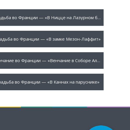
570 €
ПОДРОБНЕЕ
Свадьба во Франции — «В Ницце на Лазурном берегу»
100 €
ПОДРОБНЕЕ
адьба во Франции — «В замке Мезон-Лаффит»
350 €
ПОДРОБНЕЕ
Венчание во Франции — «Венчание в Соборе Александра Невского»
250 €
ПОДРОБНЕЕ
вадьба во Франции — «В Каннах на паруснике»