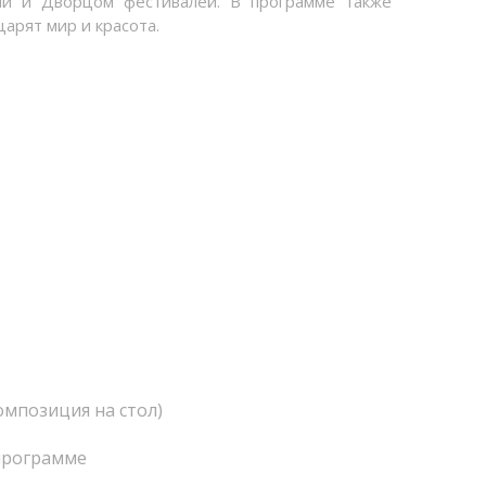
ми и Дворцом фестивалей. В программе также
царят мир и красота.
мпозиция на стол)
 программе