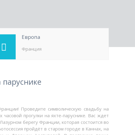
Европа
Франция
 паруснике
Франции! Проведите символическую свадьбу на
х часовой прогулки на яхте-паруснике. Вас ждет
а Лазурном берегу Франции, которая состоится во
фотосессия пройдёт в старом городе в Каннах, на