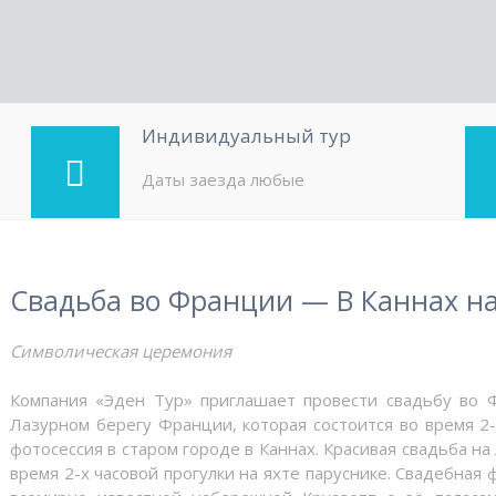
Индивидуальный тур
Даты заезда любые
Свадьба во Франции — В Каннах на
Символическая церемония
Компания «Эден Тур» приглашает провести свадьбу во 
Лазурном берегу Франции, которая состоится во время 2-
фотосессия в старом городе в Каннах. Красивая свадьба н
время 2-х часовой прогулки на яхте паруснике. Свадебная 