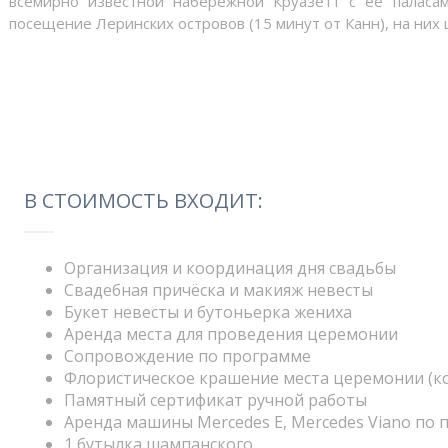
всемирно известной набережной Круазетт с её паласа
посещение Леринских островов (15 минут от Канн), на них 
В СТОИМОСТЬ ВХОДИТ:
Организация и координация дня свадьбы
Свадебная причёска и макияж невесты
Букет невесты и бутоньерка жениха
Аренда места для проведения церемонии
Сопровождение по программе
Флористическое крашение места церемонии (ко
Памятный сертификат ручной работы
Аренда машины Mercedes E, Mercedes Viano по
1 бутылка шампанского