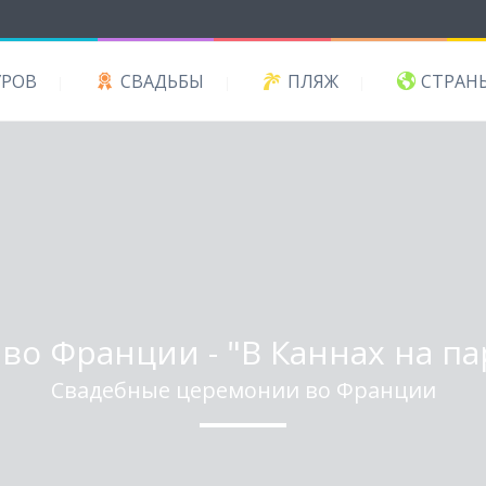
УРОВ
СВАДЬБЫ
ПЛЯЖ
СТРАН
во Франции - "В Каннах на п
Свадебные церемонии во Франции