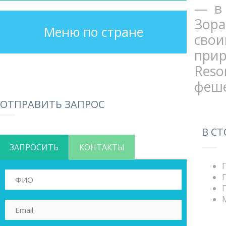
— в 
Зор
Меню по стране
сво
прир
Res
феше
ОТПРАВИТЬ ЗАПРОС
В С
ЗАПРОСИТЬ
КОНТАКТЫ