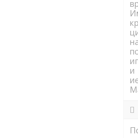
в
И
к
ц
н
п
и
и
и
M
П