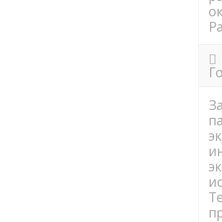
о
Ра
Г
З
п
э
и
э
и
Т
п