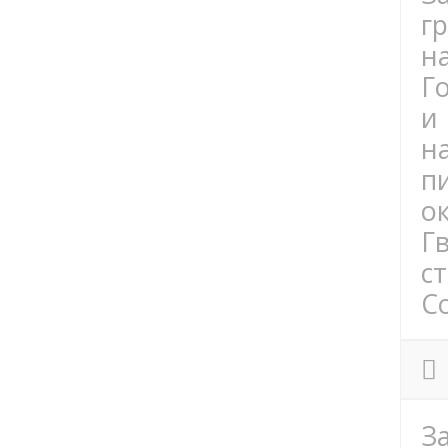
г
н
Г
и
н
п
о
Г
с
Co
З