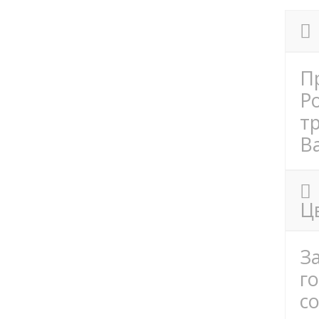
П
Р
т
Ba
Ц
З
г
с