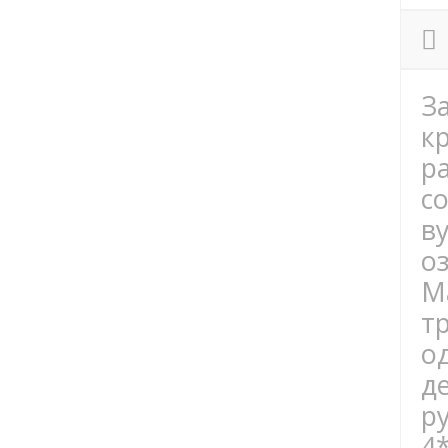
З
к
р
с
в
о
М
т
о
д
ру
4