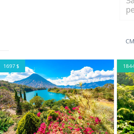
З
р
СМ
1697 $
1844
ПОДРОБНЕЕ