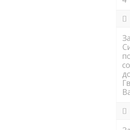
З
С
п
с
д
Г
Ba