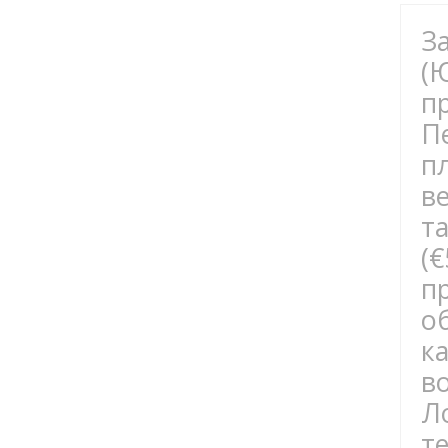
З
(
п
П
п
в
т
(
п
о
к
в
Л
т