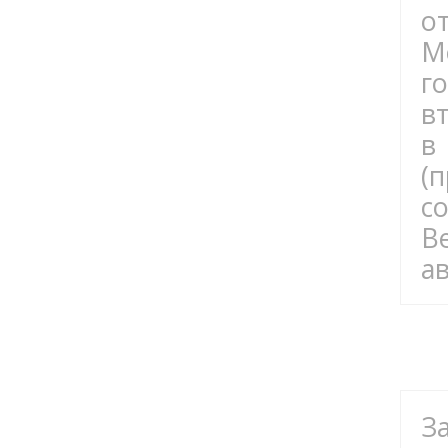
о
М
г
в
в
(
с
В
а
З