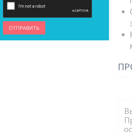
ПР
В
П
ос