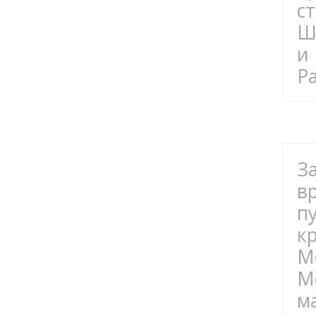
с
Ш
и
Р
З
в
п
к
М
М
м