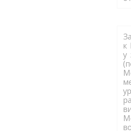
За
к
у
(
М
м
у
р
в
М
в