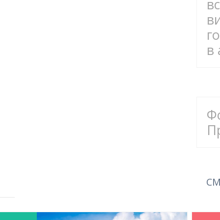
в
в
г
в
Ф
П
СМ