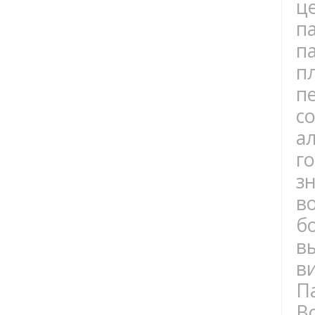
ц
п
п
п
п
с
а
г
з
в
б
в
в
П
В