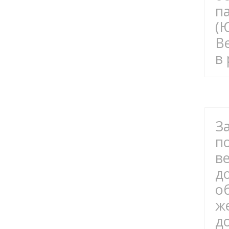
п
(
В
в
З
п
в
д
о
ж
д