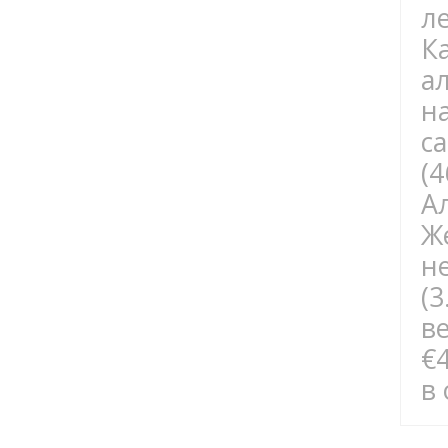
л
К
а
н
с
(
А
Ж
н
(
в
€
в 