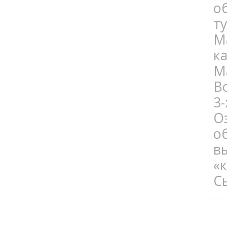
о
т
М
к
М
В
3
О
о
в
«
С