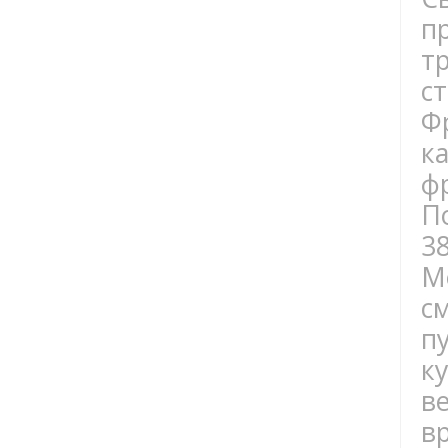
п
т
с
Ф
к
ф
П
3
М
с
п
к
в
в