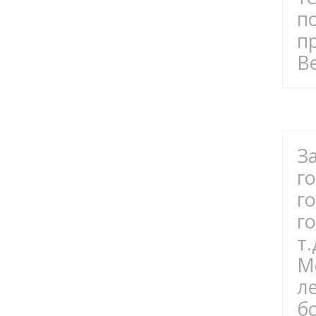
п
п
В
З
г
г
г
т
М
л
б