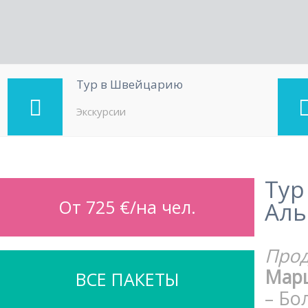
Тур в Швейцарию
Экскурсии
Тур
От 725 €/на чел.
Ал
Прод
Мар
ВСЕ ПАКЕТЫ
– Бо