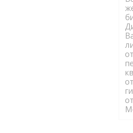
ж
б
Д
В
л
о
п
к
о
г
о
М