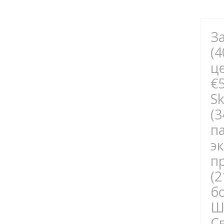
З
(
ц
€
S
(
п
э
п
(
б
Ш
С