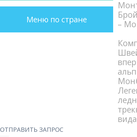
Монт
Брой
Меню по стране
– Мо
Ком
Шве
впер
альп
Мон
Лег
лед
трек
вида
ОТПРАВИТЬ ЗАПРОС