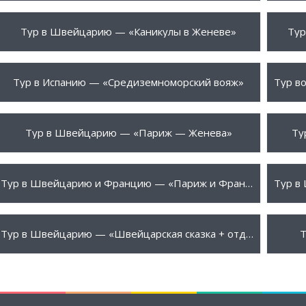
699 €
710 
ПОДРОБНЕЕ
Тур в Швейцарию — «Каникулы в Женеве»
Тур
740 €
785 
ПОДРОБНЕЕ
Тур в Испанию — «Средиземноморский вояж»
950 €
999 
ПОДРОБНЕЕ
Тур в Швейцарию — «Париж — Женева»
Ту
1190 €
1210
ПОДРОБНЕЕ
Тур в Швейцарию и Францию — «Париж и Французская Швейцария»
1595 €
1645
ПОДРОБНЕЕ
Тур в Швейцарию — «Швейцарская сказка + отдых в Лейкербад»
Т