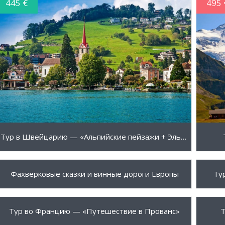
445 €
495 
ПОДРОБНЕЕ
Тур в Швейцарию — «Альпийские пейзажи + Эльзас»
530 €
545 
ПОДРОБНЕЕ
Фахверковые сказки и винные дороги Европы
Ту
595 €
645 
ПОДРОБНЕЕ
Тур во Францию — «Путешествие в Прованс»
Т