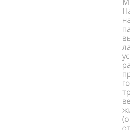
М
Н
н
п
в
л
у
р
п
г
т
в
ж
(
о