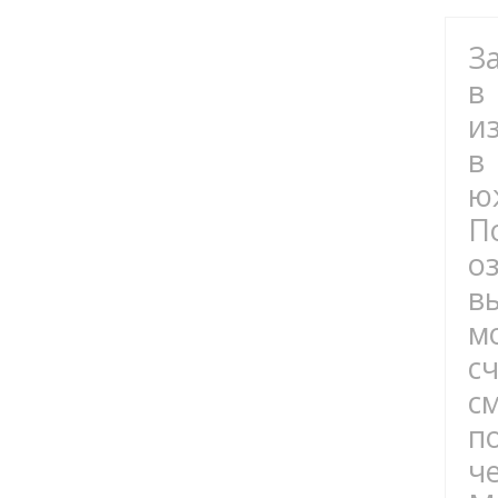
За
в
и
в
ю
П
о
в
м
с
с
п
ч