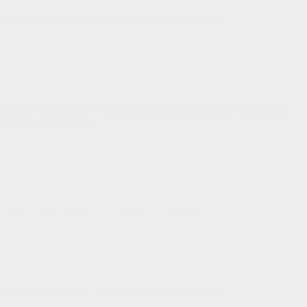
Три кита: Италия, Франция, Испания и море
785 €
ПОДРОБНЕЕ
Тур во Францию — «Путешествие в Прованс + отдых на
Лазурном берегу»
950 €
ПОДРОБНЕЕ
Тур в Швейцарию — «Париж — Женева»
965 €
ПОДРОБНЕЕ
Тур во Францию — «Провинции Франции»