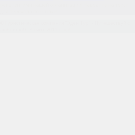
реквизитами нашей организации! Наведите на текст
для перехода по ссылке!
©Туристическая компания "Эден Тур" - Путешествуй с
любовью!
С Вами с 2011 года!