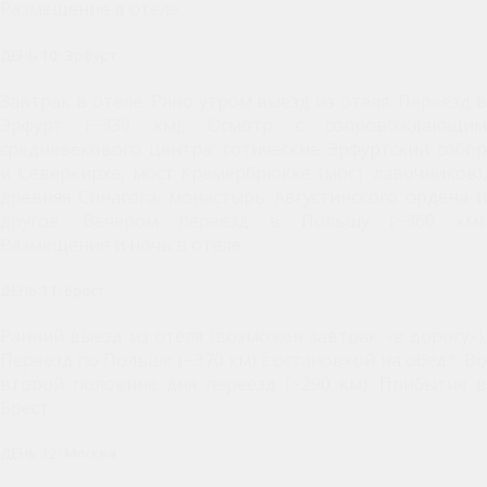
Размещение в отеле.
ДЕНЬ 10: Эрфурт
Завтрак в отеле. Рано утром выезд из отеля. Переезд в
Эрфурт (~330 км), Осмотр с сопровождающим
средневекового центра: готические Эрфуртский собор
и Северкирхе, мост Кремербрюкке (мост лавочников),
древняя Синагога, монастырь Августинского ордена и
другое. Вечером переезд в Польшу (~360 км).
Размещение и ночь в отеле.
ДЕНЬ 11: Брест
Ранний выезд из отеля (возможен завтрак «в дорогу»).
Переезд по Польше (~370 км) с остановкой на обед*. Во
второй половине дня переезд (~290 км). Прибытие в
Брест.
ДЕНЬ 12: Москва