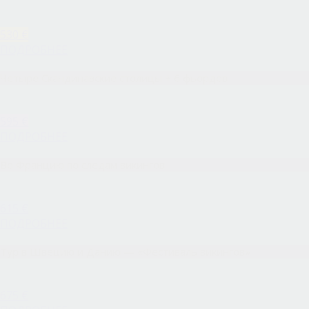
530 €
ПОДРОБНЕЕ
Четыре Скандинавские столицы + 6 фьордов
595 €
ПОДРОБНЕЕ
Во Францию по следам викингов
615 €
ПОДРОБНЕЕ
Тур в Швецию и Данию — «Фестиваль викингов»
675 €