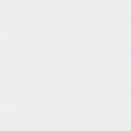
ПОДРОБНЕЕ
Тур в Швейцарию — «Сердце Европы»
515 €
ПОДРОБНЕЕ
Европейское трио: Франция – Испания — Швейцария
530 €
ПОДРОБНЕЕ
Фахверковые сказки и винные дороги Европы
595 €
ПОДРОБНЕЕ
Тур во Францию — «Путешествие в Прованс»