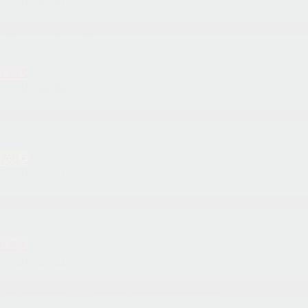
ПОДРОБНЕЕ
Тур в Швецию и Данию
715 €
ПОДРОБНЕЕ
4 Столицы + Ледник + 4 фьорда
769 €
ПОДРОБНЕЕ
Тур в Норвегию и Данию
925 €
ПОДРОБНЕЕ
Тур в Данию — «Приключения в Леголенде»