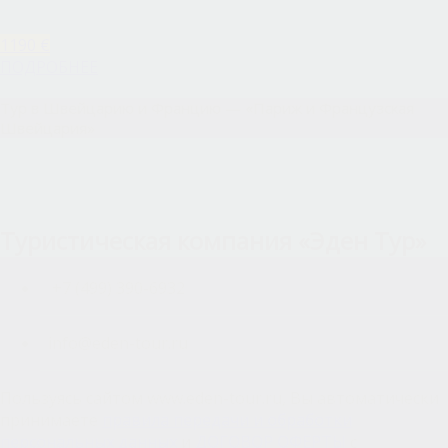
1190 €
ПОДРОБНЕЕ
Тур в Швейцарию и Францию — «Париж и Французская
Швейцария»
Туристическая компания «Эден Тур»
+7 (499) 390-6932
info@eden-tour.ru
Пользуясь сайтом www.eden-tour.ru, Вы автоматически
принимаете
правила передачи и обработки
персональных данных
и
ДОГОВОР ОФЕРТЫ
с