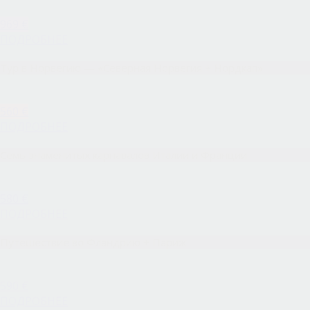
969 €
ПОДРОБНЕЕ
Тур в Норвегию — «Северная Норвегия + Нордкап»
560 €
ПОДРОБНЕЕ
Семь знаменитых карнавалов Италии и Франции
580 €
ПОДРОБНЕЕ
Путешествие во Фландрию + Париж
590 €
ПОДРОБНЕЕ