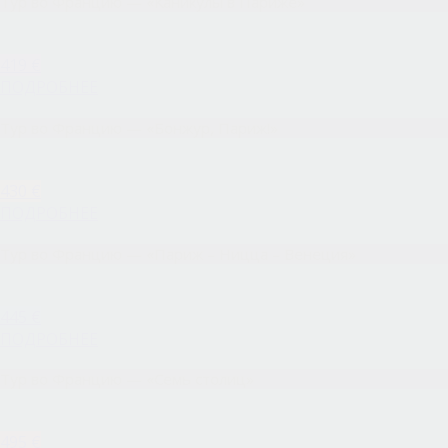
Тур во Францию — «Каникулы в Париже»
419 €
ПОДРОБНЕЕ
Тур во Францию — «Бонжур, Париж!»
430 €
ПОДРОБНЕЕ
Тур во Францию — «Париж – Ницца – Венеция»
445 €
ПОДРОБНЕЕ
Тур во Францию — «Семь столиц»
495 €