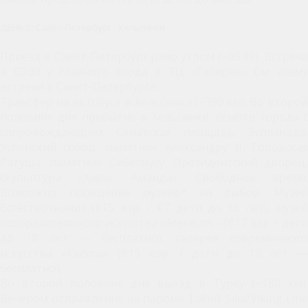
ДЕНЬ 2: Санкт-Петербург - Хельсинки
Приезд в Санкт-Петербург рано утром (~05:19). Встреча
в 05:30 у главного входа в ТЦ «Галерея». См. схему
встречи в Санкт-Петербурге.
Трансфер на автобусе в Хельсинки (~390 км). Во второй
половине дня прибытие в Хельсинки, осмотр города с
сопровождающим: Сенатская площадь, Эспланада,
Успенский собор, памятник Александру II, Городская
Ратуша, памятник Сибелиусу, Президентский дворец,
скульптура «Хавис Аманда». Свободное время.
Возможно посещение музеев* на выбор: Музей
Естествознания (€15 взр. / €7 дети до 18 лет), музей
изобразительного искусства «Ateneum » (€17 взр. / дети
до 18 лет — бесплатно), галерея современного
искусства «Кiasma» (€15 взр. / дети до 18 лет —
бесплатно).
Во второй половине дня выезд в Турку (~180 км).
Вечером отправление на пароме Tallink Silja/Viking Line