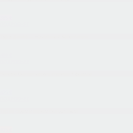
385 €
ПОДРОБНЕЕ
Тур в Данию — «Сказочный Копенгаген»
409 €
ПОДРОБНЕЕ
Четыре Скандинавские столицы + фьорды
425 €
ПОДРОБНЕЕ
Тур по садам и паркам Скандинавии
435 €