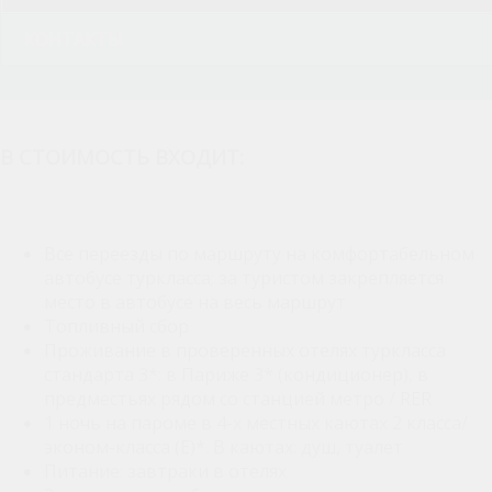
КОНТАКТЫ
В СТОИМОСТЬ ВХОДИТ:
Все переезды по маршруту на комфортабельном
автобусе туркласса; за туристом закрепляется
место в автобусе на весь маршрут
Топливный сбор
Проживание в проверенных отелях туркласса
стандарта 3*: в Париже 3* (кондиционер), в
предместьях рядом со станцией метро / RER
1 ночь на пароме в 4-х местных каютах 2 класса/
эконом-класса (Е)*. В каютах: душ, туалет
Питание: завтраки в отелях