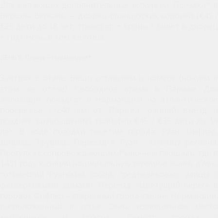
Для желающих дополнительные экскурсии. Поездка* в
Версаль Версаль — дворец французских королей: (€45 /
€25 дети до 18 лет, трансфер + бронь + билет в дворец
+ гид). Ночь в том же отеле.
ДЕНЬ 8: Париж – Нормандия*
Завтрак в отеле. Вещи оставляем в номере (ночуем в
этом же отеле). Свободное время в Париже. Для
желающих поездка* в Нормандию на атлантическое
побережье (~240 км от Парижа, ранний выезд и
позднее возвращение) трансфер €45 / €35 дети до 18
лет. В ходе поездки посетим города: Руан, Онфлер,
Довиль, Трувиль. Переезд в Руан – столицу региона.
Прогулка с сопровождающим; Рыночная площадь, где в
1431 году казнили национальную героиню Жанну д’Арк,
готический Руанский собор, средневековые улицы с
фахверковыми домами. Переезд «Цветущий берег» в
городок Онфлер – старинный город-гавань Нормандии,
расположенный в устье Сены, излюбленное место
художников и поэтов. Осмотр города с