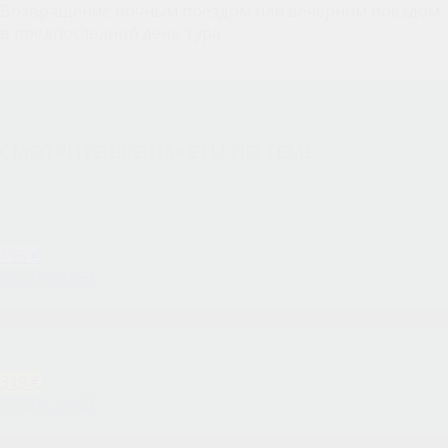
Возвращение ночным поездом или вечерним поездом
в предпоследний день тура.
СМОТРИТЕ ВСЕ ПАКЕТЫ ПО ТЕМЕ
195 €
ПОДРОБНЕЕ
Тур в Финляндию — «Выходные в Хельсинки»
319 €
ПОДРОБНЕЕ
Четыре Скандинавские столицы