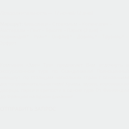
Продолжительность — 11 ночей/12 дней
Маршрут:
Хельсинки – Стокгольм – Копенгаген –
Амстердам – Гент – Брюгге – Париж (3 дня) –
Нормандия* – Руан* – Онфлер* – Довиль* – Трувиль* –
Эрфурт
Компания «Эден Тур» предлагает Вам отдохнуть в
экскурсионном туре по Скандинавии! Полноценный
маршрут по столицам нескольких стран с основными
достопримечательностями! Храмы, музеи, королевские
дворцы, парки и крепости в одном туре. От Финляндии
до Франции на одном дыхании!
ОТПРАВИТЬ ЗАПРОС