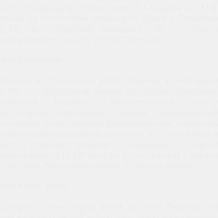
сопровождающим. Путешествие* по каналам (ок. €14).
Выезд из Копенгагена, переезд из Дании в Германию
(~430 км) – паромная переправа (~25 км). Поздно
вечером размещение в отеле в Германии.
ДЕНЬ 5: Амстердам
Завтрак в отеле. Рано утром переезд в Амстердам
(~350 км). Автобусный проезд по городу. Посещение
алмазной фабрики. Самостоятельный осмотр
Амстердама: Королевский дворец, Национальный
монумент, Новая церковь, Монетная башня, еврейский
квартал или пешеходная экскурсия* (€15 услуги гида и
налог). Возможна прогулка* на кораблике по каналам
Амстердама – €15/€10 дети до 18 лет. Переезд (~280 км)
в Бельгию. Размещение и ночь в отеле по дороге.
ДЕНЬ 6: Гент – Брюгге
Завтрак в отеле. Утром выезд из отеля. Переезд (~60
км) во фламандский город Гент, один из старейших