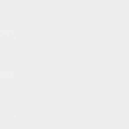
ПОДРОБНЕЕ
Тур в Данию — «Леголенд и Сказки Скандинавии»
455 €
ПОДРОБНЕЕ
Тур в Финляндию — «Лапландия: Санта Клаус и Северное
сияние»
355 €
ПОДРОБНЕЕ
Тур во Францию — «Экспресс тур в Париж»
405 €
ПОДРОБНЕЕ