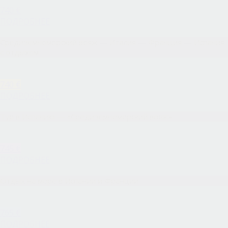
740 €
ПОДРОБНЕЕ
Средиземноморский вояж — Италия — Франция — Испания
с отдыхом
740 €
ПОДРОБНЕЕ
Тур в Испанию — «Средиземноморский вояж»
745 €
ПОДРОБНЕЕ
Отдых на море в Испании и Франции
765 €
ПОДРОБНЕЕ