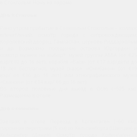
в Стокгольм. Ночь на пароме.
ДЕНЬ 3: Стокгольм
Рано утром прибытие в Стокгольм Стокгольм – коллаж
впечатлений, осмотр города с сопровождающим:
Королевский дворец, Гамластан, церковь Риддархольм
и др. Возможно посещение острова Юргорден и
осмотр музеев на выбор*: музей группы АББА (от €25
взр/€10 до 16 лет), корабля «Васа» (от €17 взр/дети до
18 лет бесплатно), музей сказок «Юнибакен» (от €19
взр/ от €16 до 16 лет) или этнографического музея
«Скансен» (от €14 взр/ €6 до 16 лет).
Во второй половине дня выезд в Осло (~525 км).
Размещение в отеле.
ДЕНЬ 4: Копенгаген
Завтрак в отеле. Переезд в Копенгаген (~60 км),
паромная переправа (5 км) из Хельсинборга (Швеция) в
Хельсингер (Дания). Осмотр города Копенгаген с