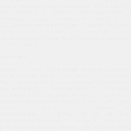
сопровождающим; фахверковые дома, гавань, церковь
Св.Екатерины и др. Возможна дегустация* сидра и
кальвадоса или обед* с местными морепродуктами (от
€30). Вечером переезд в Довиль и Трувиль. Свободное
время на берегу Ла Манша (Атлантический океан),
летом возможно купание. Поздно вечером возвращене
в Париж. Ночь в том же отеле.
ДЕНЬ 9: Париж
Завтрак в отеле. Утром выезд из отеля. Свободное
время в Париже. Для желающих посещение музея духов
Фрагонар или самостоятельное посещение* музея Лувр
при наличии брони возможна организация экскурсии
(от €40/20 до 18 лет, билет + бронь + гид, 10 у.е. –
требуется предоплата за экскурсию при покупке тура,
доплата на маршруте, вт. выходной) или
самостоятельно от €17/до 18 лет бесплатно
(рекомендуем покупку билетов он-лайн на сайте музея).
Днем выезд из Парижа, переезд (~490 км) в Германию.