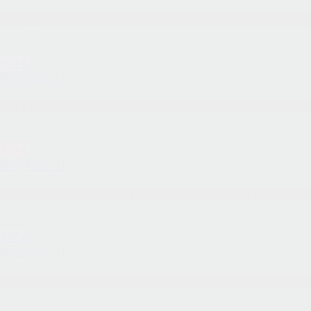
Легенды Эльзаса и тайны Германии
614 €
ПОДРОБНЕЕ
Тур в Париж и Бенилюкс
710 €
ПОДРОБНЕЕ
Край лаванды и розовых фламинго, Окситания – Прованс
735 €
ПОДРОБНЕЕ
Отдых на Лазурном берегу + Италия