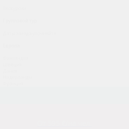
Экскурсии
Групповой тур
Даты заезда уточняйте
Европа
Финляндия
Швеция
Дания
Нидерланды
Франция
От 595 €/на чел.