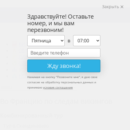
Закрыть
info@eden-tour.ru
|
+7 (499) 390-6932
Здравствуйте! Оставьте
ЕЖЕДНЕВНО с 10:00 до 20:00
|
О Компании
номер, и мы вам
перезвоним!
в
ВИДЫ ТУРОВ
СВАДЬБЫ
ПЛЯЖ
СТРАНЫ
Жду звонка!
УСЛУГИ
НЕДВИЖИМОСТЬ
Нажимая на кнопку "
Позвоните мне
", я даю свое
согласие на обработку персональных данных и
принимаю
условия соглашения
Во Францию по следам викингов
Комбинированный тур
Тур в Скандинавию