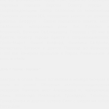
торговых городов Европы. Осмотр города с
сопровождающим: Собор Св.Бавона со знаменитым
Гентским алтарем (€4, посещение зависит от режима
работы), Беффруа – башня городского совета, мост
Св.Михаила, набережные реки Лис (Грослей и
Коренлей), бегинаж Св.Елизаветы. Переезд (~60 км) в
Брюгге, Осмотр города Брюгге с сопровождающим:
Гроте-Маркт, башня Белфорд, базилика Св.Крови,
монастырь Бегинок и другое. Переезд во Францию
(~300 км). Вечером прибытие в Париж. Размещение и
ночь в отеле.
ДЕНЬ 7: Париж – Версаль*
Завтрак в отеле. Вещи оставляем в номере (ночуем в
этом же отеле). Обзорная автобусно-пешеходная
экскурсия: Пантеон, мост Александра III, набережные
Сены, Эспланада Инвалидов, Трокадеро, Тюильри,
Гранд-Опера и другое, остров Сите с видом на собор
Нотр-Дам.