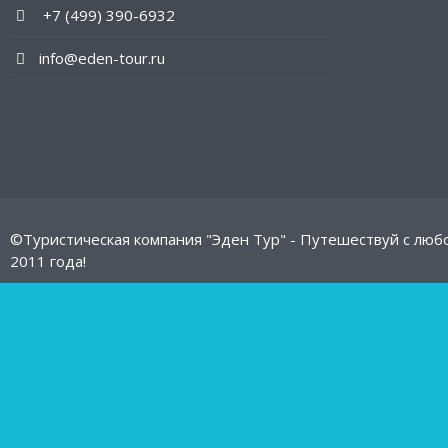
+7 (499) 390-6932
info@eden-tour.ru
©Туристическая компания "Эден Тур" - Путешествуй с люб
2011 года!