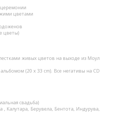
 церемонии
ежими цветами
лодоженов
е цветы)
пестками живых цветов на выходе из Моул
льбомом (20 x 33 cm). Все негативы на CD
иальная свадьба)
 , Калутара, Берувела, Бентота, Индурува,