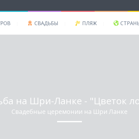
УРОВ
СВАДЬБЫ
ПЛЯЖ
СТРАН
ба на Шри-Ланке - "Цветок л
Свадебные церемонии на Шри Ланке