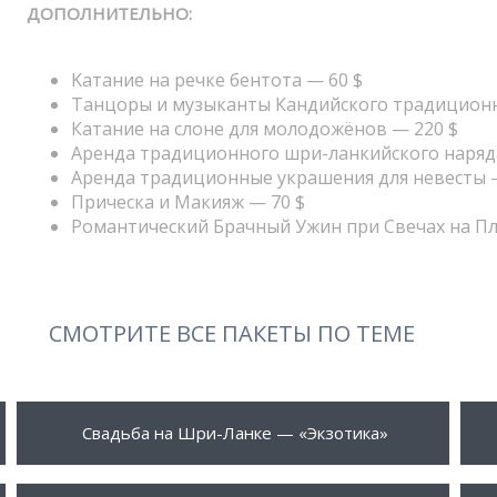
ДОПОЛНИТЕЛЬНО:
Kaтание на речке бентота — 60 $
Танцоры и музыканты Кандийского традиционн
Катание на слоне для молодожёнов — 220 $
Аренда традиционного шри-ланкийского наряда
Аренда традиционные украшения для невесты 
Прическа и Макияж — 70 $
Романтический Брачный Ужин при Свечах на Пл
СМОТРИТЕ ВСЕ ПАКЕТЫ ПО ТЕМЕ
999 $
1
ПОДРОБНЕЕ
Свадьба на Шри-Ланке — «Экзотика»