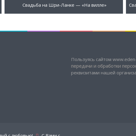
2310 $
2
ПОДРОБНЕЕ
Свадьба на Шри-Ланке — «На вилле»
Пользуясь сайтом www.eden-
передачи и обработки перс
реквизитами нашей организац
вуй с любовью!
С Вами с