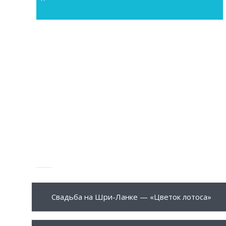
799 $
ПОДРОБНЕЕ
Свадьба на Шри-Ланке — «Цветок лотоса»