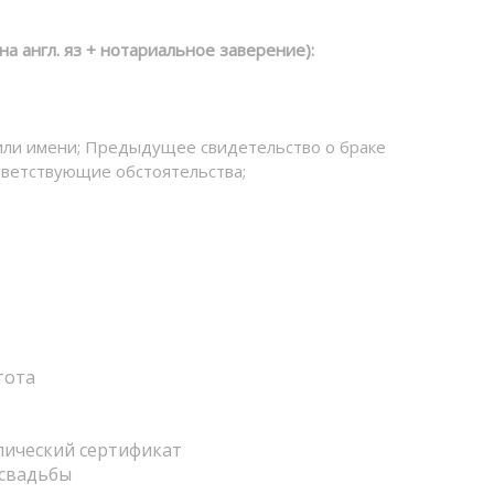
а англ. яз + нотариальное заверение):
или имени; Предыдущее свидетельство о браке
ответствующие обстоятельства;
тота
лический сертификат
 свадьбы