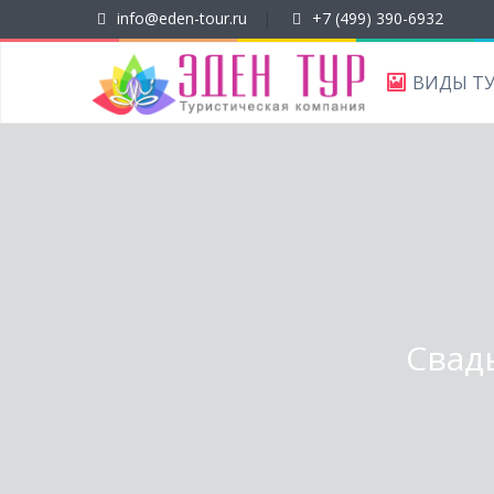
info@eden-tour.ru
|
+7 (499) 390-6932
ВИДЫ Т
Свадь