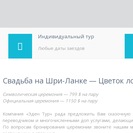
Индивидуальный тур
Любые даты заездов
Свадьба на Шри-Ланке — Цветок л
Символическая церемония — 799 $ на пару
Официальная церемония — 1150 $ на пару
Компания «Эден Тур» рада предложить Вам сказочную 
переводчиком и многочисленными доп услугами, делающ
По вопросам бронирования церемонии звоните нашим 