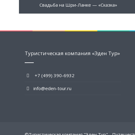
1500 $
ПОДРОБНЕЕ
Свадьба на Шри-Ланке — «Сказка»
Туристическая компания «Эден Тур»
+7 (499) 390-6932
info@eden-tour.ru
©Туристическая компания "Эден Тур" - Путешест