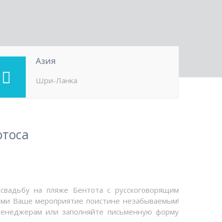
Азия
Шри-Ланка
отоса
свадьбу на пляже Бентота с русскоговорящим
ими Ваше мероприятие поистине незабываемым!
менеджерам или заполняйте письменную форму