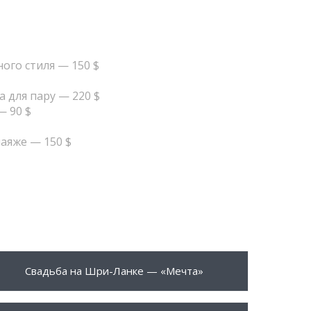
ого стиля — 150 $
 для пару — 220 $
— 90 $
аяже — 150 $
250 $
ПОДРОБНЕЕ
Свадьба на Шри-Ланке — «Мечта»