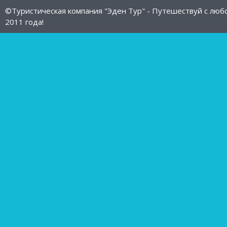
©Туристическая компания "Эден Тур" - Путешествуй с люб
2011 года!