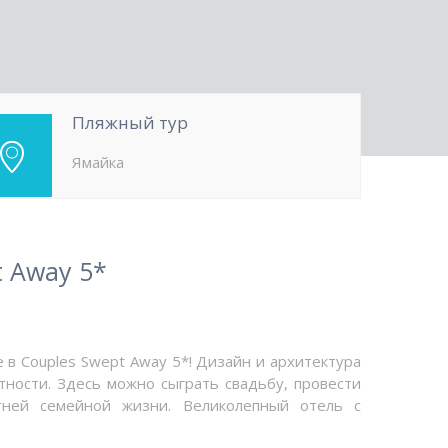
Пляжный тур
Ямайка
t Away 5*
 в Couples Swept Away 5*! Дизайн и архитектура
ности. Здесь можно сыграть свадьбу, провести
тней семейной жизни. Великолепный отель с