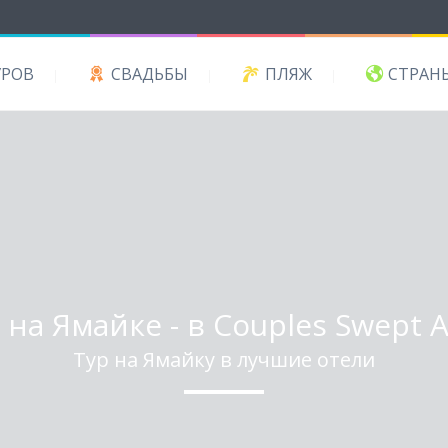
УРОВ
СВАДЬБЫ
ПЛЯЖ
СТРАН
на Ямайке - в Couples Swept 
Тур на Ямайку в лучшие отели