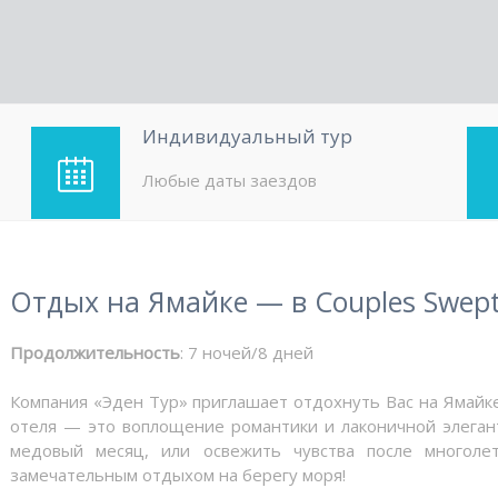
Индивидуальный тур
Любые даты заездов
Отдых на Ямайке — в Couples Swep
Продолжительность
: 7 ночей/8 дней
Компания «Эден Тур» приглашает отдохнуть Вас на Ямайке
отеля — это воплощение романтики и лаконичной элегант
медовый месяц, или освежить чувства после многоле
замечательным отдыхом на берегу моря!