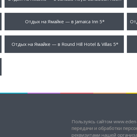
1890 $
2
ПОДРОБНЕЕ
Отдых на Ямайке — в Jamaica Inn 5*
2250 $
3
ПОДРОБНЕЕ
Отдых на Ямайке — в Round Hill Hotel & Villas 5*
Пользуясь сайтом www.eden-
передачи и обработки перс
реквизитами нашей организац