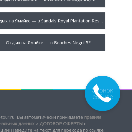
010 $
ПОДРОБНЕЕ
Отдых на Ямайке — в Sandals Royal Plantation Resort 5*
080 $
ПОДРОБНЕЕ
Отдых на Ямайке — в Beaches Negril 5*
tour.ru, Вы автоматически принимаете
правила
ональных данных
и
ДОГОВОР ОФЕРТЫ
с
ии! Наведите на текст для перехода по ссылке!