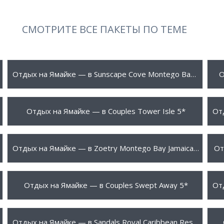
СМОТРИТЕ ВСЕ ПАКЕТЫ ПО ТЕМЕ
790 $
1
ПОДРОБНЕЕ
Отдых на Ямайке — в Sunscape Cove Montego Bay 4*
О
1320 $
1
ПОДРОБНЕЕ
Отдых на Ямайке — в Couples Tower Isle 5*
1440 $
1
ПОДРОБНЕЕ
Отдых на Ямайке — в Zoetry Montego Bay Jamaica 5*
От
1530 $
1
ПОДРОБНЕЕ
Отдых на Ямайке — в Couples Swept Away 5*
1650 $
1
ПОДРОБНЕЕ
Отдых на Ямайке — в Sandals Royal Caribbean Resort 5*