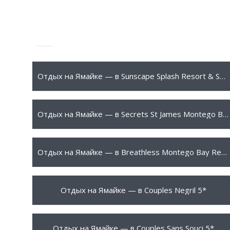
659 $
ПОДРОБНЕЕ
Отдых на Ямайке — в Sunscape Splash Resort & Spa Montego Bay 4*
1290 $
ПОДРОБНЕЕ
Отдых на Ямайке — в Secrets St James Montego Bay 5*
1360 $
ПОДРОБНЕЕ
Отдых на Ямайке — в Breathless Montego Bay Resort & Spa 5*
1490 $
ПОДРОБНЕЕ
Отдых на Ямайке — в Couples Negril 5*
1599 $
ПОДРОБНЕЕ
Отдых на Ямайке — в Couples Sans Souci 5*