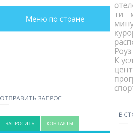
отел
ти 
Меню по стране
мину
кур
расп
Роуз
К ус
цент
про
спор
ОТПРАВИТЬ ЗАПРОС
В С
ЗАПРОСИТЬ
КОНТАКТЫ