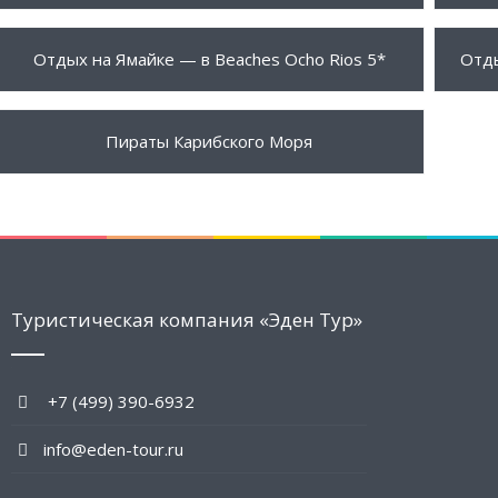
2090 $
2250
ПОДРОБНЕЕ
Отдых на Ямайке — в Beaches Ocho Rios 5*
Отды
5490 $
ПОДРОБНЕЕ
Пираты Карибского Моря
Туристическая компания «Эден Тур»
+7 (499) 390-6932
info@eden-tour.ru