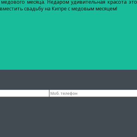
едового месяца. Недаром удивительная красота это
вместить свадьбу на Кипре с медовым месяцем!