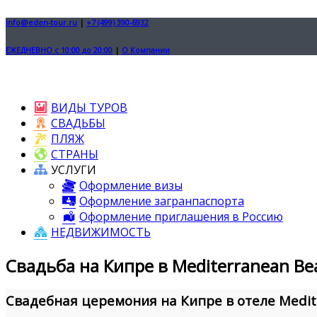
info@eden-tour.ru
|
+7 (499) 390-6932
ЕЖЕДНЕВНО с 10:00 до 20:00
|
О Компании
ВИДЫ ТУРОВ
СВАДЬБЫ
ПЛЯЖ
СТРАНЫ
УСЛУГИ
Оформление визы
Оформление загранпаспорта
Оформление приглашения в Россию
НЕДВИЖИМОСТЬ
Свадьба на Кипре в Mediterranean Be
Свадебная церемония на Кипре в отеле Medit