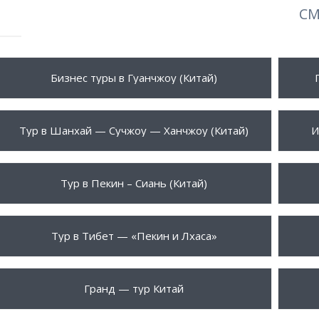
СМ
935 $
1165
ПОДРОБНЕЕ
Бизнес туры в Гуанчжоу (Китай)
1695 $
1415
ПОДРОБНЕЕ
Тур в Шанхай — Сучжоу — Ханчжоу (Китай)
И
1565 $
1595
ПОДРОБНЕЕ
Тур в Пекин – Сиань (Китай)
1990 $
1865
ПОДРОБНЕЕ
Тур в Тибет — «Пекин и Лхаса»
2265 $
1990
ПОДРОБНЕЕ
Гранд — тур Китай