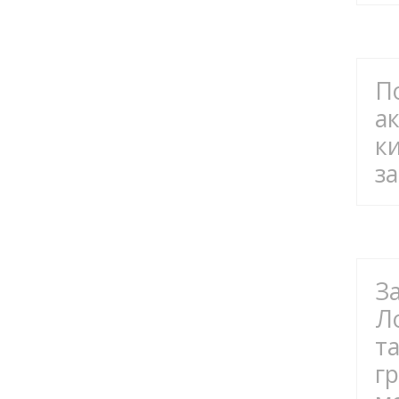
П
а
к
за
З
Л
т
г