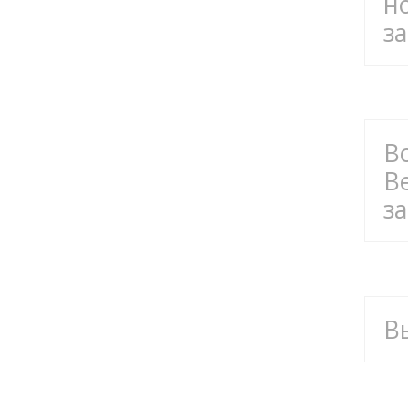
н
за
В
В
за
В