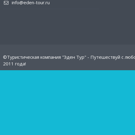
info@eden-tour.ru
©Туристическая компания "Эден Тур" - Путешествуй с люб
2011 года!