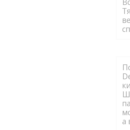
В
Т
в
с
П
D
к
Ш
п
м
а